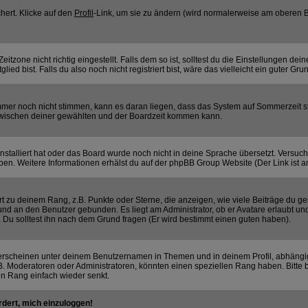
hert. Klicke auf den
Profil
-Link, um sie zu ändern (wird normalerweise am oberen B
zone nicht richtig eingestellt. Falls dem so ist, solltest du die Einstellungen deines
ied bist. Falls du also noch nicht registriert bist, wäre das vielleicht ein guter Gru
 immer noch nicht stimmen, kann es daran liegen, dass das System auf Sommerzeit s
wischen deiner gewählten und der Boardzeit kommen kann.
 installiert hat oder das Board wurde noch nicht in deine Sprache übersetzt. Versuc
eiben. Weitere Informationen erhälst du auf der phpBB Group Website (Der Link ist 
 zu deinem Rang, z.B. Punkte oder Sterne, die anzeigen, wie viele Beiträge du ge
k und an den Benutzer gebunden. Es liegt am Administrator, ob er Avatare erlaubt 
. Du solltest ihn nach dem Grund fragen (Er wird bestimmt einen guten haben).
erscheinen unter deinem Benutzernamen in Themen und in deinem Profil, abhängi
. Moderatoren oder Administratoren, könnten einen speziellen Rang haben. Bitte 
nen Rang einfach wieder senkt.
rdert, mich einzuloggen!