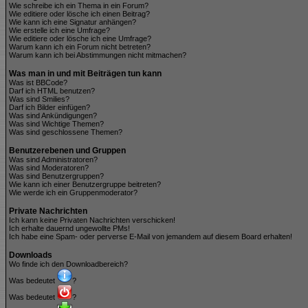
Wie schreibe ich ein Thema in ein Forum?
Wie editiere oder lösche ich einen Beitrag?
Wie kann ich eine Signatur anhängen?
Wie erstelle ich eine Umfrage?
Wie editiere oder lösche ich eine Umfrage?
Warum kann ich ein Forum nicht betreten?
Warum kann ich bei Abstimmungen nicht mitmachen?
Was man in und mit Beiträgen tun kann
Was ist BBCode?
Darf ich HTML benutzen?
Was sind Smilies?
Darf ich Bilder einfügen?
Was sind Ankündigungen?
Was sind Wichtige Themen?
Was sind geschlossene Themen?
Benutzerebenen und Gruppen
Was sind Administratoren?
Was sind Moderatoren?
Was sind Benutzergruppen?
Wie kann ich einer Benutzergruppe beitreten?
Wie werde ich ein Gruppenmoderator?
Private Nachrichten
Ich kann keine Privaten Nachrichten verschicken!
Ich erhalte dauernd ungewollte PMs!
Ich habe eine Spam- oder perverse E-Mail von jemandem auf diesem Board erhalten!
Downloads
Wo finde ich den Downloadbereich?
Was bedeutet
?
Was bedeutet
?