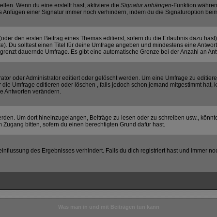
llen. Wenn du eine erstellt hast, aktiviere die
Signatur anhängen
-Funktion währen
s Anfügen einer Signatur immer noch verhindern, indem du die Signaturoption beim
(oder den ersten Beitrag eines Themas editierst, sofern du die Erlaubnis dazu hast)
hte). Du solltest einen Titel für deine Umfrage angeben und mindestens eine Antwor
begrenzt dauernde Umfrage. Es gibt eine automatische Grenze bei der Anzahl an Antwo
r oder Administrator editiert oder gelöscht werden. Um eine Umfrage zu editieren
e Umfrage editieren oder löschen , falls jedoch schon jemand mitgestimmt hat, k
ie Antworten verändern.
en. Um dort hineinzugelangen, Beiträge zu lesen oder zu schreiben usw., könnte
 Zugang bitten, sofern du einen berechtigten Grund dafür hast.
flussung des Ergebnisses verhindert. Falls du dich registriert hast und immer noc
Was man in und mit Beiträgen tun kann