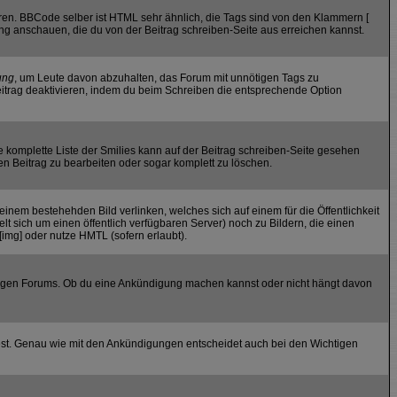
ren. BBCode selber ist HTML sehr ähnlich, die Tags sind von den Klammern [
ung anschauen, die du von der Beitrag schreiben-Seite aus erreichen kannst.
ung
, um Leute davon abzuhalten, das Forum mit unnötigen Tags zu
itrag deaktivieren, indem du beim Schreiben die entsprechende Option
ie komplette Liste der Smilies kann auf der Beitrag schreiben-Seite gesehen
den Beitrag zu bearbeiten oder sogar komplett zu löschen.
einem bestehehden Bild verlinken, welches sich auf einem für die Öffentlichkeit
elt sich um einen öffentlich verfügbaren Server) noch zu Bildern, die einen
img] oder nutze HMTL (sofern erlaubt).
iligen Forums. Ob du eine Ankündigung machen kannst oder nicht hängt davon
est. Genau wie mit den Ankündigungen entscheidet auch bei den Wichtigen