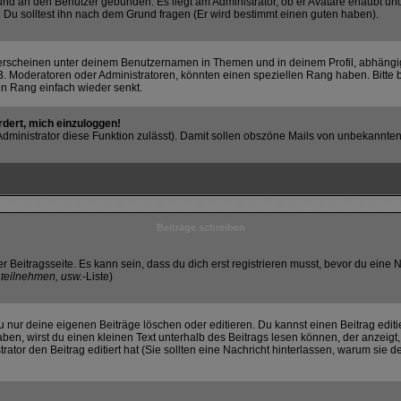
k und an den Benutzer gebunden. Es liegt am Administrator, ob er Avatare erlaubt 
. Du solltest ihn nach dem Grund fragen (Er wird bestimmt einen guten haben).
erscheinen unter deinem Benutzernamen in Themen und in deinem Profil, abhängi
. Moderatoren oder Administratoren, könnten einen speziellen Rang haben. Bitte 
nen Rang einfach wieder senkt.
rdert, mich einzuloggen!
r Administrator diese Funktion zulässt). Damit sollen obszöne Mails von unbekann
Beiträge schreiben
r Beitragsseite. Es kann sein, dass du dich erst registrieren musst, bevor du ein
teilnehmen, usw.
-Liste)
 nur deine eigenen Beiträge löschen oder editieren. Du kannst einen Beitrag editi
haben, wirst du einen kleinen Text unterhalb des Beitrags lesen können, der anzeigt
strator den Beitrag editiert hat (Sie sollten eine Nachricht hinterlassen, warum sie