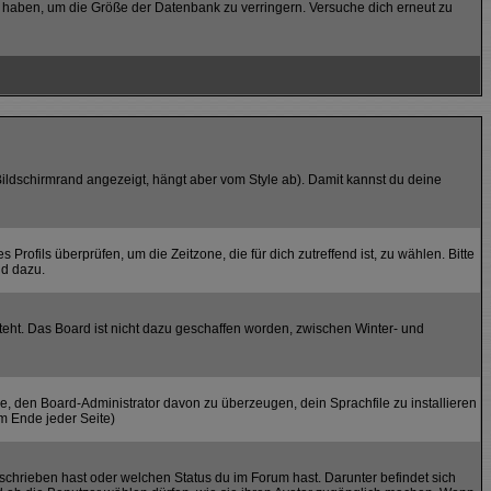
stet haben, um die Größe der Datenbank zu verringern. Versuche dich erneut zu
ildschirmrand angezeigt, hängt aber vom Style ab). Damit kannst du deine
 Profils überprüfen, um die Zeitzone, die für dich zutreffend ist, zu wählen. Bitte
nd dazu.
teht. Das Board ist nicht dazu geschaffen worden, zwischen Winter- und
he, den Board-Administrator davon zu überzeugen, dein Sprachfile zu installieren
am Ende jeder Seite)
schrieben hast oder welchen Status du im Forum hast. Darunter befindet sich