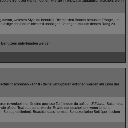
und ob die Benutzer wählen dürfen, wie sie ihren Avatar zugänglich machen. Wenn
g davon, welchen Style du benutzt). Die meisten Boards benutzen Ränge, um
belästige das Forum nicht mit unnötigen Beiträgen, nur um deinen Rang zu
ten Benutzern unterbunden werden.
e Nachricht schreiben kannst - deine verfügbaren Aktionen werden am Ende der
eren (eventuell nur für eine gewisse Zeit) indem du auf den
Editieren
-Button des
, wie oft der Text bearbeitet wurde. Er wird nur erscheinen, wenn jemand
 den Beitrag editierten). Beachte, dass normale Benutzer keine Beiträge löschen