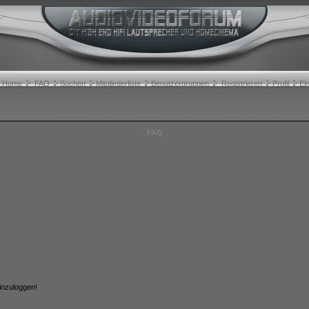
Home
FAQ
Suchen
Mitgliederliste
Benutzergruppen
Registrieren
Profil
Ei
FAQ
inzuloggen!