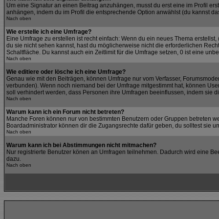
Um eine Signatur an einen Beitrag anzuhängen, musst du erst eine im Profil erste
anhängen, indem du im Profil die entsprechende Option anwählst (du kannst da
Nach oben
Wie erstelle ich eine Umfrage?
Eine Umfrage zu erstellen ist recht einfach: Wenn du ein neues Thema erstellst, 
du sie nicht sehen kannst, hast du möglicherweise nicht die erforderlichen Rec
Schaltfläche. Du kannst auch ein Zeitlimit für die Umfrage setzen, 0 ist eine un
Nach oben
Wie editiere oder lösche ich eine Umfrage?
Genau wie mit den Beiträgen, können Umfrage nur vom Verfasser, Forumsmoderato
verbunden). Wenn noch niemand bei der Umfrage mitgestimmt hat, können User di
soll verhindert werden, dass Personen ihre Umfragen beeinflussen, indem sie d
Nach oben
Warum kann ich ein Forum nicht betreten?
Manche Foren können nur von bestimmten Benutzern oder Gruppen betreten werd
Boardadministrator können dir die Zugangsrechte dafür geben, du solltest sie um
Nach oben
Warum kann ich bei Abstimmungen nicht mitmachen?
Nur registrierte Benutzer könen an Umfragen teilnehmen. Dadurch wird eine Beein
dazu.
Nach oben