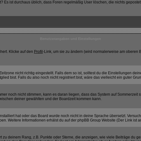
ostet? Es ist durchaus üblich, dass Foren regelmäßig User löschen, die nichts gepo
Benutzerangaben und Einstellungen
hert. Klicke auf den
Profil
-Link, um sie zu ändern (wird normalerweise am oberen B
zone nicht richtig eingestellt. Falls dem so ist, solltest du die Einstellungen deines
ied bist. Falls du also noch nicht registriert bist, wäre das vielleicht ein guter Gru
 immer noch nicht stimmen, kann es daran liegen, dass das System auf Sommerzeit s
wischen deiner gewählten und der Boardzeit kommen kann.
 installiert hat oder das Board wurde noch nicht in deine Sprache übersetzt. Versuc
eiben. Weitere Informationen erhälst du auf der phpBB Group Website (Der Link ist 
 zu deinem Rang, z.B. Punkte oder Sterne, die anzeigen, wie viele Beiträge du ge