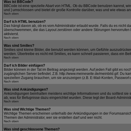
Was ist BBCode?
BBCode ist eine spezielle Abart von HTML. Ob du BBCode benutzen kannst, wird 
und ] umschlossen und bietet dir große Kontrolle darüber, was und wie etwas an
Nach oben
Darf ich HTML benutzen?
Das hängt davon ab, ob es vom Administrator erlaubt wurde. Falls du es nicht da
überschwemmen, die das Layout zerstören oder andere Störungen hervorrufen kö
aktivierst.
Nach oben
Was sind Smilies?
Smilies sind kleine Bilder, die benutzt werden können, um Gefühle auszudrücken.
werden. Übertreibe es nicht mit Smilies, es kann schnell passieren, dass ein Bei
Nach oben
Darf ich Bilder einfügen?
Bilder können in der Tat im Beitrag angezeigt werden. Auf jeden Fall gibt es no
zugänglichen Server befindet. Z.B. http://www.meineseite.de/meinbild.gif. Du kan
speziellen Zugang brauchen, um sie anzuzeigen (z.B. E-Mail-Konten, Passwort-
Nach oben
Was sind Ankündigungen?
Ankündigungen beinhalten meistens wichtige Informationen und du solltest si
ab, was für Befugnisse dazu eingerichtet wurden. Diese legt der Board-Administra
Nach oben
Was sind Wichtige Themen?
Wichtige Themen erscheinen unterhalb der Ankündigungen in der Forumsansicht.
Themen der Administrator, wer sie erstellen darf und wer nicht.
Nach oben
Was sind geschlossene Themen?