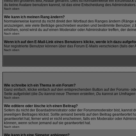
meist ein größeres Bild, Avatar genannt. Dies ist normalerweise ein Einzelstüc
du keine Avatare benutzen kannst, ist das eine Entscheidung des Administrators
Nach oben
Wie kann ich meinen Rang ändern?
Normalerweise kannst du nicht direkt den Wortlaut des Ranges ändern (Ränge 
anzuzeigen, wie viele Beiträge geschrieben wurden und bestimmte Benutzer, z.B
erhöhen, sonst wirst du auf einen Moderator oder Administrator treffen, der dei
Nach oben
Wenn ich auf den E-Mail-Link eines Benutzers klicke, werde ich dazu aufgefo
Nur registrierte Benutzer können über das Forum E-Mails verschicken (falls de
Nach oben
Wie schreibe ich ein Thema in ein Forum?
Ganz einfach, klicke einfach auf den entsprechenden Button auf der Forums- ode
Seite aufgelistet (die
Du kannst neue Themen erstellen, Du kannst an Umfragen 
Nach oben
Wie editiere oder lösche ich einen Beitrag?
Sofern du nicht der Boardadministrator oder der Forumsmoderator bist, kannst du
jeweiligen Beitrages klickst. Sollte jemand bereits auf den Beitrag geantwortet 
geantwortet hat, ferner wird er nicht erscheinen, falls ein Moderator oder Admini
können, wenn schon jemand auf sie geantwortet hat.
Nach oben
Wie kann ich eine Signatur anhängen?