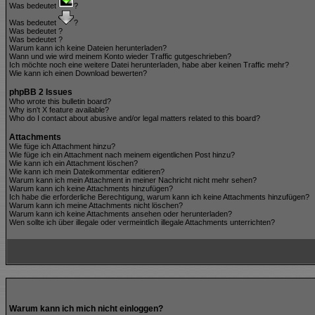
Was bedeutet
?
Was bedeutet
?
Was bedeutet
?
Was bedeutet
?
Warum kann ich keine Dateien herunterladen?
Wann und wie wird meinem Konto wieder Traffic gutgeschrieben?
Ich möchte noch eine weitere Datei herunterladen, habe aber keinen Traffic mehr?
Wie kann ich einen Download bewerten?
phpBB 2 Issues
Who wrote this bulletin board?
Why isn't X feature available?
Who do I contact about abusive and/or legal matters related to this board?
Attachments
Wie füge ich Attachment hinzu?
Wie füge ich ein Attachment nach meinem eigentlichen Post hinzu?
Wie kann ich ein Attachment löschen?
Wie kann ich mein Dateikommentar editieren?
Warum kann ich mein Attachment in meiner Nachricht nicht mehr sehen?
Warum kann ich keine Attachments hinzufügen?
Ich habe die erforderliche Berechtigung, warum kann ich keine Attachments hinzufügen?
Warum kann ich meine Attachments nicht löschen?
Warum kann ich keine Attachments ansehen oder herunterladen?
Wen sollte ich über illegale oder vermeintlich illegale Attachments unterrichten?
Warum kann ich mich nicht einloggen?