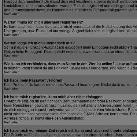
Hast du dich registriert? Du musst dich erst registrieren, bevor du dich einlo
kontaktieren, um herauszufinden, warum. Falls du registriert und nicht gebannt 
den Forumsadministrator, es könnten eine fehlerhafte Forumskonfiguration vorli
Nach oben
Warum muss ich mich überhaut registrieren?
Es kann auch sein, dass du das gar nicht musst, das ist die Entscheidung des Admi
Usergruppen, usw. Es dauert nur wenige Augenblicke sich zu registrieren, du soll
Nach oben
Warum logge ich mich automatisch aus?
Solltest du die Funktion
Automatisch einloggen
beim Einloggen nicht aktiviert h
Option beim Einloggen. Dies ist nicht empfehlenswert, wenn du an einem fremden 
Nach oben
Wie kann ich verhindern, dass man Name in der 'Wer ist online?'-Liste aufta
In deinem Profil findest du die Funktion
Onlinestatus verbergen
, und wenn du die
Nach oben
Ich habe mein Passwort verloren!
Kein Problem! Du kannst ein neues Passwort beantragen. Klicke dazu auf der L
Nach oben
Ich habe mich registriert, kann mich aber nicht einloggen!
Überprüfe erst, ob du den richtigen Benutzernamen und/oder Passwort angegeben
beim Registrieren gewählt hast, musst du den erhaltenen Anweisungen folgen. Fall
du dich einloggen kannst - entweder von dir selbst oder vom Administrator. Beim 
nicht erhalten hast, vergewissere dich, dass die E-Mail-Adresse korrekt war. E
Adresse richtig ist, kontaktiere den Administrator.
Nach oben
Ich habe mich vor einiger Zeit registriert, kann mich aber nicht mehr einlogg
Die Gründe dafür sind meistens, dass du entweder einen falschen Usernamen od