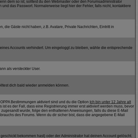
 Wenn dem so ist, solltest du den Webmaster oder den Forumsadministrator
nd das Passwort. Normalerweise liegt hier der Fehler, falls nicht, kontaktiere
 die Gäste nicht haben, z.B. Avatare, Private Nachrichten, Eintritt in
 deines Accounts verhindert. Um eingeloggt zu bleiben, wähle die entsprechende
ann als versteckter User.
lltest dich bald wieder anmelden können.
 COPPA Bestimmungen aktiviert sind und du die Option
Ich bin unter 12 Jahre alt
 ist es der Fall, dass eine Registrierung immer erst aktiviert werden muss, bevor
ail zugesandt wurde, folge den enthaltenen Anweisungen, falls du diese E-Mail
ssbrauchs des Forums. Wenn du dir sicher bist, dass die angegebene E-Mail
geschickt bekommen hast) oder der Administrator hat deinen Account gelöscht.