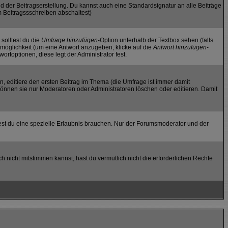
d der Beitragserstellung. Du kannst auch eine Standardsignatur an alle Beiträge
 Beitragssschreiben abschaltest)
 solltest du die
Umfrage hinzufügen
-Option unterhalb der Textbox sehen (falls
tmöglichkeit (um eine Antwort anzugeben, klicke auf die
Antwort hinzufügen
-
rtoptionen, diese legt der Administrator fest.
, editiere den ersten Beitrag im Thema (die Umfrage ist immer damit
önnen sie nur Moderatoren oder Administratoren löschen oder editieren. Damit
st du eine spezielle Erlaubnis brauchen. Nur der Forumsmoderator und der
h nicht mitstimmen kannst, hast du vermutlich nicht die erforderlichen Rechte