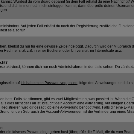
ggen kannst. Wurdest du vom Board gebannt (in dem Fall erhälst du eine Nachricht)?
bist und dich immer noch nicht einloggen kannst, dann überprüfe deinen Usernamen u
egen.
nistrators. Auf jeden Fall erhälst du nach der Registrierung zusätzliche Funktionen,
test es also tun.
aben, bleibst du nur für eine gewisse Zeit eingeloggt. Dadurch wird der Mißbrauch
Rechner sitzt, z.B. in einer Bücherei oder Universität, im Internetcafé usw.
ucht?
se aktivierst, können dich nur noch Administratoren in der Liste sehen. Du zählst d
oginseite auf
Ich habe mein Passwort vergessen
, folge den Anweisungen und du so
 hast. Falls sie stimmen, gibt es zwei Möglichkeiten, was passiert ist: Wenn die
s dies nicht der Fall ist, braucht dein Account eine Aktivierung. Auf einigen Boards
Registrieren wird dir gesagt, ob eine Aktivierung benötigt wird. Falls dir eine E-M
in Grund für den Gebrauch der Account-Aktivierungen ist die Verhinderung eines Mi
en!
er ein falsches Psswort eingegeben hast (überprüfe die E-Mail, die du vom Board 