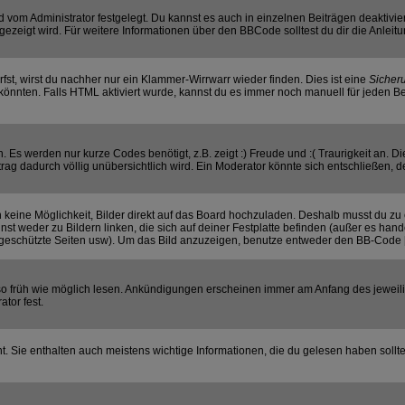
vom Administrator festgelegt. Du kannst es auch in einzelnen Beiträgen deaktivie
gezeigt wird. Für weitere Informationen über den BBCode solltest du dir die Anleit
rfst, wirst du nachher nur ein Klammer-Wirrwarr wieder finden. Dies ist eine
Sicher
nnten. Falls HTML aktiviert wurde, kannst du es immer noch manuell für jeden Be
 Es werden nur kurze Codes benötigt, z.B. zeigt :) Freude und :( Traurigkeit an. D
trag dadurch völlig unübersichtlich wird. Ein Moderator könnte sich entschließen, 
ch keine Möglichkeit, Bilder direkt auf das Board hochzuladen. Deshalb musst du zu 
nst weder zu Bildern linken, die sich auf deiner Festplatte befinden (außer es hand
geschützte Seiten usw). Um das Bild anzuzeigen, benutze entweder den BB-Code [
e so früh wie möglich lesen. Ankündigungen erscheinen immer am Anfang des jewe
tor fest.
 Sie enthalten auch meistens wichtige Informationen, die du gelesen haben sollt