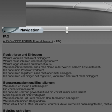
FAQ
AUDIO-VIDEO FORUM Foren-Übersicht
» FAQ
Registrieren und Einloggen
Warum kann ich mich nicht einloggen?
Warum muss ich mich überhaut registrieren?
Warum logge ich mich automatisch aus?
Wie kann ich verhindern, dass man Name in der 'Wer ist online?'-Liste auftaucht?
Ich habe mein Passwort verloren!
Ich habe mich registriert, kann mich aber nicht einloggen!
Ich habe mich vor einiger Zeit registriert, kann mich aber nicht mehr einloggen!
Benutzerangaben und Einstellungen
Wie ändere ich meine Einstellungen?
Die Zeiten stimmen nicht!
Ich habe die Zeitzone gewechselt und die Zeit ist immer noch falsch!
Meine Sprache ist nicht verfügbar!
Wie kann ich ein Bild unter meinem Benutzernamen anzeigen?
Wie kann ich meinen Rang ändern?
Wenn ich auf den E-Mail-Link eines Benutzers klicke, werde ich dazu aufgefordert, mich e
Beiträge schreiben