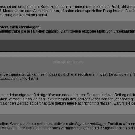
erscheinen unter deinem Benutzernamen in Themen und in deinem Profil, abhängi
. Moderatoren oder Administratoren, könnten einen speziellen Rang haben. Bitte 
nen Rang einfach wieder senkt.
rdert, mich einzuloggen!
r Administrator diese Funktion zulässt). Damit sollen obszöne Mails von unbekann
Beiträge schreiben
r Beitragsseite. Es kann sein, dass du dich erst registrieren musst, bevor du ein
teilnehmen, usw.
-Liste)
 nur deine eigenen Beiträge löschen oder editieren. Du kannst einen Beitrag editi
haben, wirst du einen kleinen Text unterhalb des Beitrags lesen können, der anzeigt
strator den Beitrag editiert hat (Sie sollten eine Nachricht hinterlassen, warum sie
llen. Wenn du eine erstellt hast, aktiviere die
Signatur anhängen
-Funktion währen
s Anfügen einer Signatur immer noch verhindern, indem du die Signaturoption beim