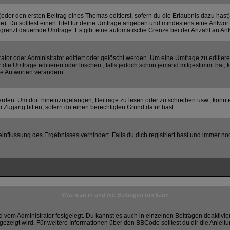
(oder den ersten Beitrag eines Themas editierst, sofern du die Erlaubnis dazu hast)
hte). Du solltest einen Titel für deine Umfrage angeben und mindestens eine Antwor
begrenzt dauernde Umfrage. Es gibt eine automatische Grenze bei der Anzahl an Antwo
r oder Administrator editiert oder gelöscht werden. Um eine Umfrage zu editieren
e Umfrage editieren oder löschen , falls jedoch schon jemand mitgestimmt hat, k
ie Antworten verändern.
en. Um dort hineinzugelangen, Beiträge zu lesen oder zu schreiben usw., könnte
 Zugang bitten, sofern du einen berechtigten Grund dafür hast.
flussung des Ergebnisses verhindert. Falls du dich registriert hast und immer noc
Was man in und mit Beiträgen tun kann
vom Administrator festgelegt. Du kannst es auch in einzelnen Beiträgen deaktivie
gezeigt wird. Für weitere Informationen über den BBCode solltest du dir die Anleit