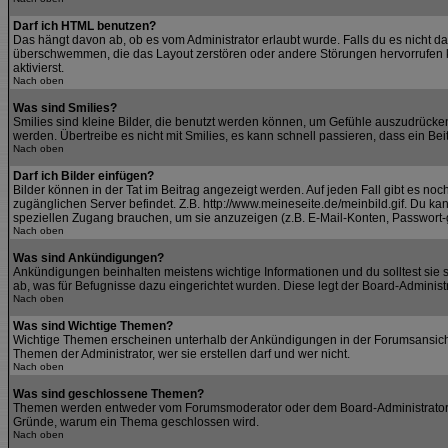
Darf ich HTML benutzen?
Das hängt davon ab, ob es vom Administrator erlaubt wurde. Falls du es nicht da
überschwemmen, die das Layout zerstören oder andere Störungen hervorrufen kö
aktivierst.
Nach oben
Was sind Smilies?
Smilies sind kleine Bilder, die benutzt werden können, um Gefühle auszudrücken.
werden. Übertreibe es nicht mit Smilies, es kann schnell passieren, dass ein Bei
Nach oben
Darf ich Bilder einfügen?
Bilder können in der Tat im Beitrag angezeigt werden. Auf jeden Fall gibt es no
zugänglichen Server befindet. Z.B. http://www.meineseite.de/meinbild.gif. Du kan
speziellen Zugang brauchen, um sie anzuzeigen (z.B. E-Mail-Konten, Passwort-
Nach oben
Was sind Ankündigungen?
Ankündigungen beinhalten meistens wichtige Informationen und du solltest si
ab, was für Befugnisse dazu eingerichtet wurden. Diese legt der Board-Administra
Nach oben
Was sind Wichtige Themen?
Wichtige Themen erscheinen unterhalb der Ankündigungen in der Forumsansicht.
Themen der Administrator, wer sie erstellen darf und wer nicht.
Nach oben
Was sind geschlossene Themen?
Themen werden entweder vom Forumsmoderator oder dem Board-Administrator ges
Gründe, warum ein Thema geschlossen wird.
Nach oben