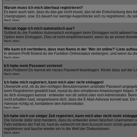
Warum muss ich mich überhaut registrieren?
Es kann auch sein, dass du das gar nicht musst, das ist die Entscheidung des Admi
Usergruppen, usw. Es dauert nur wenige Augenblicke sich zu registrieren, du soll
Nach oben
Warum logge ich mich automatisch aus?
Solltest du die Funktion
Automatisch einloggen
beim Einloggen nicht aktiviert h
Option beim Einloggen. Dies ist nicht empfehlenswert, wenn du an einem fremden 
Nach oben
Wie kann ich verhindern, dass man Name in der 'Wer ist online?'-Liste aufta
In deinem Profil findest du die Funktion
Onlinestatus verbergen
, und wenn du die
Nach oben
Ich habe mein Passwort verloren!
Kein Problem! Du kannst ein neues Passwort beantragen. Klicke dazu auf der L
Nach oben
Ich habe mich registriert, kann mich aber nicht einloggen!
Überprüfe erst, ob du den richtigen Benutzernamen und/oder Passwort angegeben
beim Registrieren gewählt hast, musst du den erhaltenen Anweisungen folgen. Fall
du dich einloggen kannst - entweder von dir selbst oder vom Administrator. Beim 
nicht erhalten hast, vergewissere dich, dass die E-Mail-Adresse korrekt war. E
Adresse richtig ist, kontaktiere den Administrator.
Nach oben
Ich habe mich vor einiger Zeit registriert, kann mich aber nicht mehr einlogg
Die Gründe dafür sind meistens, dass du entweder einen falschen Usernamen od
Falls letzteres der Fall ist, hast du vielleicht mit dem Account noch nichts gep
registrieren und tauche wieder ein in die Welt der Diskussionen.
Nach oben