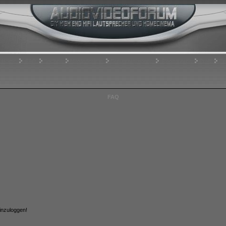
Home
FAQ
Suchen
Mitgliederliste
Benutzergruppen
Registrieren
Profil
Ei
FAQ
inzuloggen!