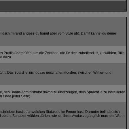
ildschirmrand angezeigt, hängt aber vom Style ab). Damit kannst du deine
 Profils überprüfen, um die Zeitzone, die für dich zutreffend ist, zu wählen. Bitte
nd dazu.
teht. Das Board ist nicht dazu geschaffen worden, zwischen Winter- und
he, den Board-Administrator davon zu überzeugen, dein Sprachfile zu installieren
am Ende jeder Seite)
schrieben hast oder welchen Status du im Forum hast. Darunter befindet sich
und ob die Benutzer wählen dürfen, wie sie ihren Avatar zugänglich machen. Wenn