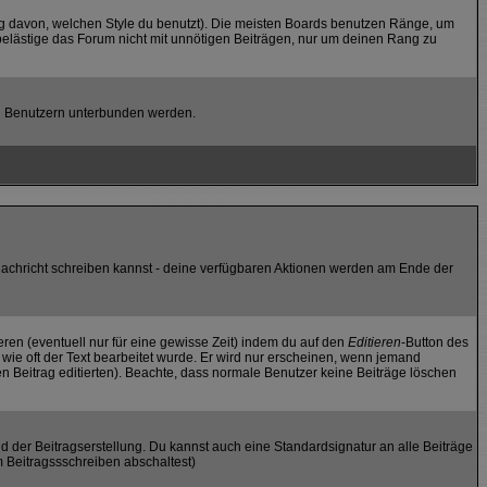
g davon, welchen Style du benutzt). Die meisten Boards benutzen Ränge, um
belästige das Forum nicht mit unnötigen Beiträgen, nur um deinen Rang zu
ten Benutzern unterbunden werden.
e Nachricht schreiben kannst - deine verfügbaren Aktionen werden am Ende der
eren (eventuell nur für eine gewisse Zeit) indem du auf den
Editieren
-Button des
, wie oft der Text bearbeitet wurde. Er wird nur erscheinen, wenn jemand
 den Beitrag editierten). Beachte, dass normale Benutzer keine Beiträge löschen
d der Beitragserstellung. Du kannst auch eine Standardsignatur an alle Beiträge
 Beitragssschreiben abschaltest)