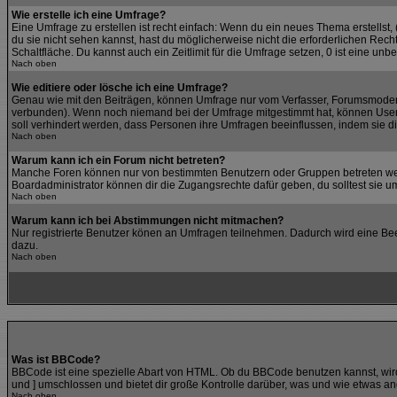
Wie erstelle ich eine Umfrage?
Eine Umfrage zu erstellen ist recht einfach: Wenn du ein neues Thema erstellst, 
du sie nicht sehen kannst, hast du möglicherweise nicht die erforderlichen Rec
Schaltfläche. Du kannst auch ein Zeitlimit für die Umfrage setzen, 0 ist eine un
Nach oben
Wie editiere oder lösche ich eine Umfrage?
Genau wie mit den Beiträgen, können Umfrage nur vom Verfasser, Forumsmoderato
verbunden). Wenn noch niemand bei der Umfrage mitgestimmt hat, können User di
soll verhindert werden, dass Personen ihre Umfragen beeinflussen, indem sie d
Nach oben
Warum kann ich ein Forum nicht betreten?
Manche Foren können nur von bestimmten Benutzern oder Gruppen betreten werd
Boardadministrator können dir die Zugangsrechte dafür geben, du solltest sie um
Nach oben
Warum kann ich bei Abstimmungen nicht mitmachen?
Nur registrierte Benutzer könen an Umfragen teilnehmen. Dadurch wird eine Beein
dazu.
Nach oben
Was ist BBCode?
BBCode ist eine spezielle Abart von HTML. Ob du BBCode benutzen kannst, wird 
und ] umschlossen und bietet dir große Kontrolle darüber, was und wie etwas an
Nach oben