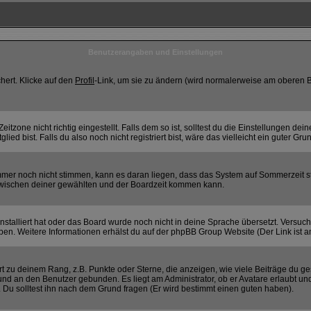
Benutzerangaben und Einstellungen
hert. Klicke auf den
Profil
-Link, um sie zu ändern (wird normalerweise am oberen B
zone nicht richtig eingestellt. Falls dem so ist, solltest du die Einstellungen deines
ied bist. Falls du also noch nicht registriert bist, wäre das vielleicht ein guter Gru
 immer noch nicht stimmen, kann es daran liegen, dass das System auf Sommerzeit s
wischen deiner gewählten und der Boardzeit kommen kann.
 installiert hat oder das Board wurde noch nicht in deine Sprache übersetzt. Versuc
eiben. Weitere Informationen erhälst du auf der phpBB Group Website (Der Link ist 
 zu deinem Rang, z.B. Punkte oder Sterne, die anzeigen, wie viele Beiträge du ge
k und an den Benutzer gebunden. Es liegt am Administrator, ob er Avatare erlaubt 
. Du solltest ihn nach dem Grund fragen (Er wird bestimmt einen guten haben).