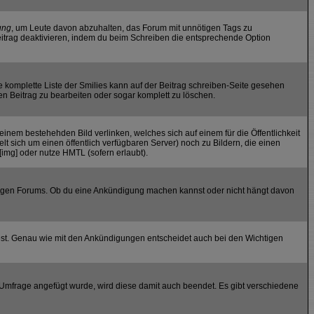
ung
, um Leute davon abzuhalten, das Forum mit unnötigen Tags zu
itrag deaktivieren, indem du beim Schreiben die entsprechende Option
ie komplette Liste der Smilies kann auf der Beitrag schreiben-Seite gesehen
den Beitrag zu bearbeiten oder sogar komplett zu löschen.
einem bestehehden Bild verlinken, welches sich auf einem für die Öffentlichkeit
elt sich um einen öffentlich verfügbaren Server) noch zu Bildern, die einen
img] oder nutze HMTL (sofern erlaubt).
iligen Forums. Ob du eine Ankündigung machen kannst oder nicht hängt davon
est. Genau wie mit den Ankündigungen entscheidet auch bei den Wichtigen
mfrage angefügt wurde, wird diese damit auch beendet. Es gibt verschiedene