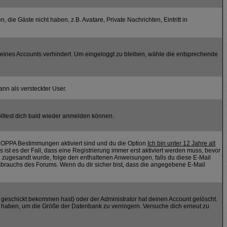
 die Gäste nicht haben, z.B. Avatare, Private Nachrichten, Eintritt in
 deines Accounts verhindert. Um eingeloggt zu bleiben, wähle die entsprechende
ann als versteckter User.
lltest dich bald wieder anmelden können.
 COPPA Bestimmungen aktiviert sind und du die Option
Ich bin unter 12 Jahre alt
 ist es der Fall, dass eine Registrierung immer erst aktiviert werden muss, bevor
ail zugesandt wurde, folge den enthaltenen Anweisungen, falls du diese E-Mail
ssbrauchs des Forums. Wenn du dir sicher bist, dass die angegebene E-Mail
geschickt bekommen hast) oder der Administrator hat deinen Account gelöscht.
stet haben, um die Größe der Datenbank zu verringern. Versuche dich erneut zu