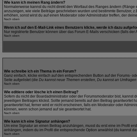
Wie kann ich meinen Rang ändern?
Normalerweise kannst du nicht direkt den Wortlaut des Ranges ändern (Ränge 
anzuzeigen, wie viele Beiträge geschrieben wurden und bestimmte Benutzer, z.B
erhöhen, sonst wirst du auf einen Moderator oder Administrator treffen, der dei
Nach oben
Wenn ich auf den E-Mail-Link eines Benutzers klicke, werde ich dazu aufgefo
Nur registrierte Benutzer können über das Forum E-Mails verschicken (falls de
Nach oben
Wie schreibe ich ein Thema in ein Forum?
Ganz einfach, klicke einfach auf den entsprechenden Button auf der Forums- ode
Seite aufgelistet (die
Du kannst neue Themen erstellen, Du kannst an Umfragen 
Nach oben
Wie editiere oder lösche ich einen Beitrag?
Sofern du nicht der Boardadministrator oder der Forumsmoderator bist, kannst du
jeweiligen Beitrages klickst. Sollte jemand bereits auf den Beitrag geantwortet 
geantwortet hat, ferner wird er nicht erscheinen, falls ein Moderator oder Admini
können, wenn schon jemand auf sie geantwortet hat.
Nach oben
Wie kann ich eine Signatur anhängen?
Um eine Signatur an einen Beitrag anzuhängen, musst du erst eine im Profil erste
anhängen, indem du im Profil die entsprechende Option anwählst (du kannst da
Nach oben