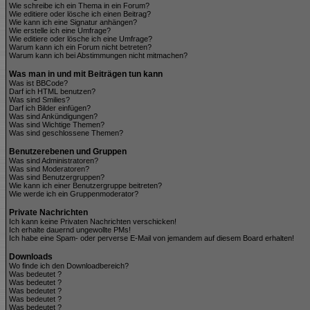
Wie schreibe ich ein Thema in ein Forum?
Wie editiere oder lösche ich einen Beitrag?
Wie kann ich eine Signatur anhängen?
Wie erstelle ich eine Umfrage?
Wie editiere oder lösche ich eine Umfrage?
Warum kann ich ein Forum nicht betreten?
Warum kann ich bei Abstimmungen nicht mitmachen?
Was man in und mit Beiträgen tun kann
Was ist BBCode?
Darf ich HTML benutzen?
Was sind Smilies?
Darf ich Bilder einfügen?
Was sind Ankündigungen?
Was sind Wichtige Themen?
Was sind geschlossene Themen?
Benutzerebenen und Gruppen
Was sind Administratoren?
Was sind Moderatoren?
Was sind Benutzergruppen?
Wie kann ich einer Benutzergruppe beitreten?
Wie werde ich ein Gruppenmoderator?
Private Nachrichten
Ich kann keine Privaten Nachrichten verschicken!
Ich erhalte dauernd ungewollte PMs!
Ich habe eine Spam- oder perverse E-Mail von jemandem auf diesem Board erhalten!
Downloads
Wo finde ich den Downloadbereich?
Was bedeutet
?
Was bedeutet
?
Was bedeutet
?
Was bedeutet
?
Was bedeutet
?