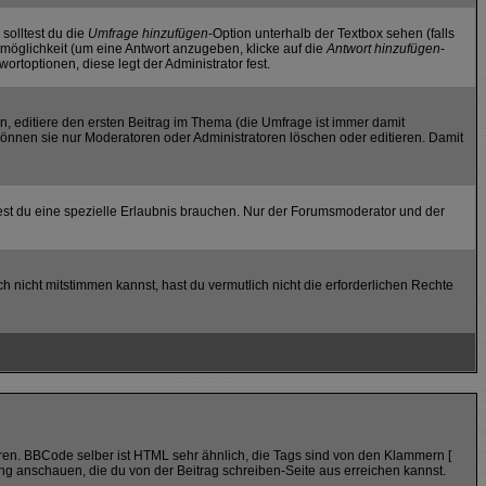
 solltest du die
Umfrage hinzufügen
-Option unterhalb der Textbox sehen (falls
tmöglichkeit (um eine Antwort anzugeben, klicke auf die
Antwort hinzufügen
-
rtoptionen, diese legt der Administrator fest.
, editiere den ersten Beitrag im Thema (die Umfrage ist immer damit
önnen sie nur Moderatoren oder Administratoren löschen oder editieren. Damit
st du eine spezielle Erlaubnis brauchen. Nur der Forumsmoderator und der
h nicht mitstimmen kannst, hast du vermutlich nicht die erforderlichen Rechte
ren. BBCode selber ist HTML sehr ähnlich, die Tags sind von den Klammern [
ung anschauen, die du von der Beitrag schreiben-Seite aus erreichen kannst.