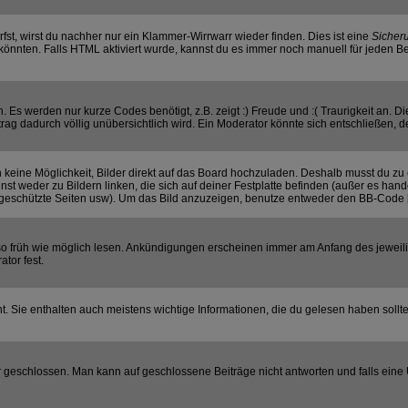
rfst, wirst du nachher nur ein Klammer-Wirrwarr wieder finden. Dies ist eine
Sicher
nnten. Falls HTML aktiviert wurde, kannst du es immer noch manuell für jeden Be
 Es werden nur kurze Codes benötigt, z.B. zeigt :) Freude und :( Traurigkeit an. D
trag dadurch völlig unübersichtlich wird. Ein Moderator könnte sich entschließen, 
ch keine Möglichkeit, Bilder direkt auf das Board hochzuladen. Deshalb musst du zu 
nst weder zu Bildern linken, die sich auf deiner Festplatte befinden (außer es hand
geschützte Seiten usw). Um das Bild anzuzeigen, benutze entweder den BB-Code [
e so früh wie möglich lesen. Ankündigungen erscheinen immer am Anfang des jewe
tor fest.
 Sie enthalten auch meistens wichtige Informationen, die du gelesen haben sollt
chlossen. Man kann auf geschlossene Beiträge nicht antworten und falls eine U