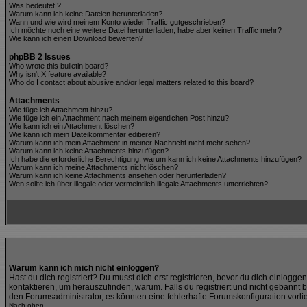
Was bedeutet
?
Warum kann ich keine Dateien herunterladen?
Wann und wie wird meinem Konto wieder Traffic gutgeschrieben?
Ich möchte noch eine weitere Datei herunterladen, habe aber keinen Traffic mehr?
Wie kann ich einen Download bewerten?
phpBB 2 Issues
Who wrote this bulletin board?
Why isn't X feature available?
Who do I contact about abusive and/or legal matters related to this board?
Attachments
Wie füge ich Attachment hinzu?
Wie füge ich ein Attachment nach meinem eigentlichen Post hinzu?
Wie kann ich ein Attachment löschen?
Wie kann ich mein Dateikommentar editieren?
Warum kann ich mein Attachment in meiner Nachricht nicht mehr sehen?
Warum kann ich keine Attachments hinzufügen?
Ich habe die erforderliche Berechtigung, warum kann ich keine Attachments hinzufügen?
Warum kann ich meine Attachments nicht löschen?
Warum kann ich keine Attachments ansehen oder herunterladen?
Wen sollte ich über illegale oder vermeintlich illegale Attachments unterrichten?
Warum kann ich mich nicht einloggen?
Hast du dich registriert? Du musst dich erst registrieren, bevor du dich einlo
kontaktieren, um herauszufinden, warum. Falls du registriert und nicht gebannt 
den Forumsadministrator, es könnten eine fehlerhafte Forumskonfiguration vorli
Nach oben