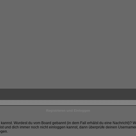
Registrieren und Einloggen
ggen kannst. Wurdest du vom Board gebannt (in dem Fall erhälst du eine Nachricht)?
bist und dich immer noch nicht einloggen kannst, dann überprüfe deinen Usernamen u
egen.