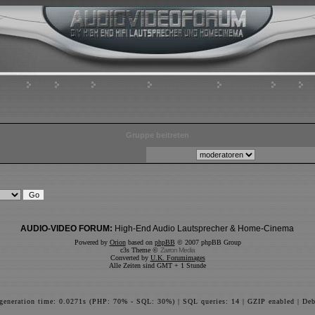
Home
FAQ
Suchen
Mitgliederliste
Benutzergruppen
Registrieren
Profil
Ei
Gruppe beitreten
AUDIO-VIDEO FORUM:
High-End Audio Lautsprecher & Home-Cinema
Powered by
Orion
based on
phpBB
© 2007 phpBB Group
c3s Theme ©
Zarron Media
Converted by
U.K. Forumimages
Alle Zeiten sind GMT + 1 Stunde
 generation time: 0.0271s (PHP: 70% - SQL: 30%) | SQL queries: 14 | GZIP enabled | Deb