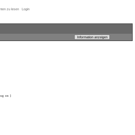
hten zu lesen
Login
ug on ]