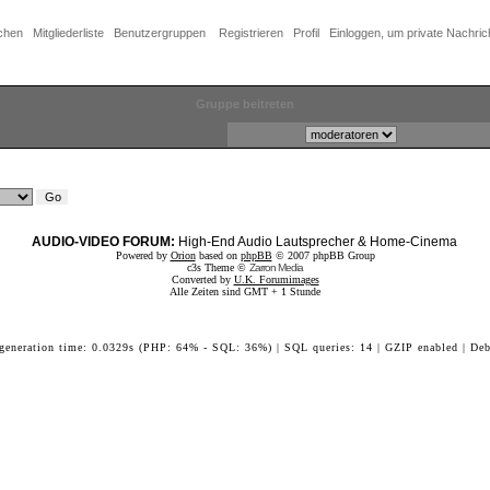
chen
Mitgliederliste
Benutzergruppen
Registrieren
Profil
Einloggen, um private Nachric
Gruppe beitreten
AUDIO-VIDEO FORUM:
High-End Audio Lautsprecher & Home-Cinema
Powered by
Orion
based on
phpBB
© 2007 phpBB Group
c3s Theme ©
Zarron Media
Converted by
U.K. Forumimages
Alle Zeiten sind GMT + 1 Stunde
 generation time: 0.0329s (PHP: 64% - SQL: 36%) | SQL queries: 14 | GZIP enabled | Deb