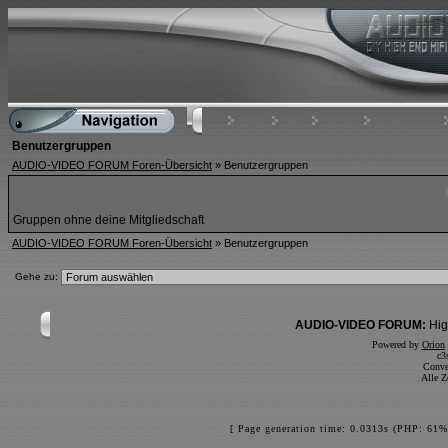
Home
FAQ
Suchen
Mitgliederliste
Benutzergruppen
AUDIO-VIDEO FORUM Foren-Übersicht
» Benutzergruppen
Gruppen ohne deine Mitgliedschaft
AUDIO-VIDEO FORUM Foren-Übersicht
» Benutzergruppen
Gehe zu:
AUDIO-VIDEO FORUM:
Hig
Powered by
Orion
c3
Conve
Alle Z
[ Page generation time: 0.0313s (PHP: 61%