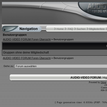
Home
FAQ
Suchen
Mitgliederliste
Benutzergruppen
AUDIO-VIDEO FORUM Foren-Übersicht
» Benutzergruppen
Gruppen ohne deine Mitgliedschaft
AUDIO-VIDEO FORUM Foren-Übersicht
» Benutzergruppen
Gehe zu:
AUDIO-VIDEO FORUM:
Hig
Powered by
Orion
c3
Conve
Alle Z
[ Page generation time: 0.0356s (PHP: 76%