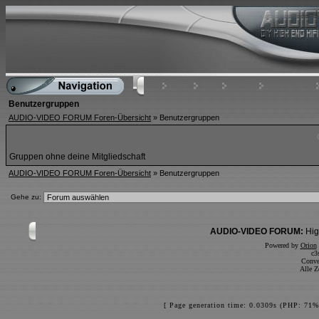
Home
FAQ
Suchen
Mitgliederliste
Benutzergruppen
AUDIO-VIDEO FORUM Foren-Übersicht
» Benutzergruppen
Gruppen ohne deine Mitgliedschaft
AUDIO-VIDEO FORUM Foren-Übersicht
» Benutzergruppen
Gehe zu:
AUDIO-VIDEO FORUM:
Hig
Powered by
Orion
c3
Conve
Alle Z
[ Page generation time: 0.0309s (PHP: 71%