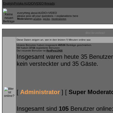
English/Polska AUDIO/VIDEO threads
everything about AUDIO+VIDEO
please post all your questions + explanations here
Moderatoren
analog
,
gecko
,
moderatoren
Wer ist online?
Diese Daten zeigen an, wer in den letzten 5 Minuten online war.
Unsere Benutzer haben insgesamt
46536
Beiträge geschrieben.
Wir haben
3744
registrierte Benutzer.
Der neueste Benutzer ist
RedPetz1968
.
Insgesamt waren heute 35 Benutzer on
kein versteckter und 35 Gäste.
[
Administrator
] [
Super Moderat
Insgesamt sind
105
Benutzer online: 