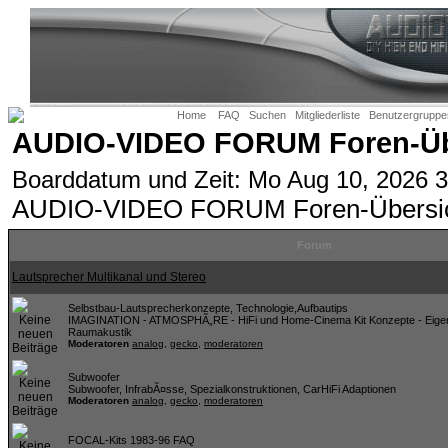
Home
FAQ
Suchen
Mitgliederliste
Benutzergruppe
AUDIO-VIDEO FORUM Foren-Üb
Boarddatum und Zeit: Mo Aug 10, 2026 
AUDIO-VIDEO FORUM Foren-Übersi
Forum
Lautsprecher Multikanal und Stereo
Selbstbau-Lautsprecherkonzepte, Technologie,Aufbautips
IMAGINATION - ATMOSPHÃ„RE - HiFi und Home-Cinema Kit Konzepte - Eigen
Raumakustik
Moderatoren
analog
,
gecko
,
moderatoren
Subwoofer
Subwoofer, InfrabÃ¤sse, Spezialkonstruktionen, CarHiFi Adaptionen
Moderatoren
analog
,
gecko
,
moderatoren
FOCAL-Kits 1983-96 FAQ