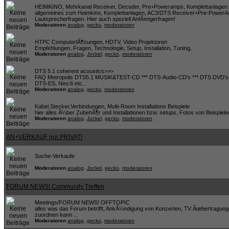
HEIMKINO, Mehrkanal Receiver, Decoder, Pre+Poweramps, Komplettanlagen 
allgemeines zum Heimkino, Komplettanlagen, AC3/DTS Receiver+Pre-PowerA
Lautsprecherfragen. Hier auch speziell AnfÃ¤ngerfragen!
Moderatoren
analog
,
gecko
,
moderatoren
HTPC ComputerlÃ¶sungen, HDTV, Video Projektoren
Empfehlungen, Fragen, Technologie, Setup, Installation, Tuning,
Moderatoren
analog
,
Jockel
,
gecko
,
moderatoren
DTS 5.1 coherent acoustics>>>
FAQ Metropolis DTS5.1 MUSIK&TEST-CD *** DTS-Audio-CD's *** DTS DVD's *
DTS-ES, Neo:6 etc..
Moderatoren
analog
,
gecko
,
moderatoren
Kabel,Stecker,Verbindungen, Multi-Room Installations Beispiele
hier alles Ã¼ber ZubehÃ¶r und Installationen bzw. setups, Fotos von Beispiele
Moderatoren
analog
,
Jockel
,
gecko
,
moderatoren
AN+VERKAUF nur PRIVAT!
Suche-Verkaufe
Moderatoren
analog
,
Jockel
,
gecko
,
moderatoren
FORUM NEWS! Community Treffen
Meetings/FORUM NEWS! OFFTOPIC
alles was das Forum betrifft, AnkÃ¼ndigung von Konzerten, TV Ãœbertragung
zuordnen kann ...
Moderatoren
analog
,
gecko
,
moderatoren