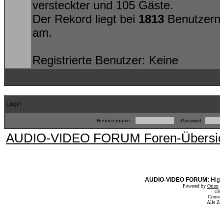
versteckter und 105 Gäste.
Der Rekord liegt bei
1813
Benutzern
am.
Registrierte Benutzer: Keine
Login
Benutzername:
Passwort:
AUDIO-VIDEO FORUM Foren-Übersi
AUDIO-VIDEO FORUM:
Hig
Powered by
Orion
c3
Conve
Alle Z