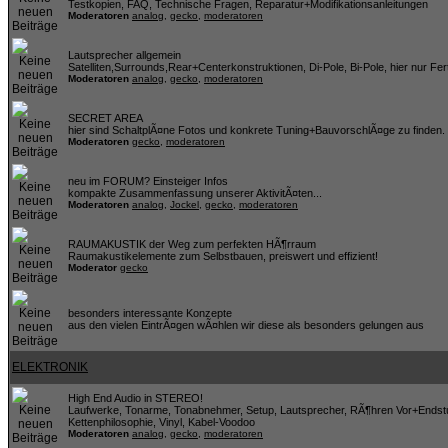
Testkopien, FAQ, Technische Fragen, Reparatur+Modifikationsanleitungen
Moderatoren
analog
,
gecko
,
moderatoren
Lautsprecher allgemein
Satelliten,Surrounds,Rear+Centerkonstruktionen, Di-Pole, Bi-Pole, hier nur Fer
Moderatoren
analog
,
gecko
,
moderatoren
SECRET AREA
hier sind SchaltplÃ¤ne Fotos und konkrete Tuning+BauvorschlÃ¤ge zu finden
Moderatoren
gecko
,
moderatoren
neu im FORUM? Einsteiger Infos
kompakte Zusammenfassung unserer AktivitÃ¤ten...
Moderatoren
analog
,
Jockel
,
gecko
,
moderatoren
RAUMAKUSTIK der Weg zum perfekten HÃ¶rraum
Raumakustikelemente zum Selbstbauen, preiswert und effizient!
Moderator
gecko
besonders interessante Konzepte
aus den vielen EintrÃ¤gen wÃ¤hlen wir diese als besonders gelungen aus
ELEKTRONIK
High End Audio in STEREO!
Laufwerke, Tonarme, Tonabnehmer, Setup, Lautsprecher, RÃ¶hren Vor+Endst
Kettenphilosophie, Vinyl, Kabel-Voodoo
Moderatoren
analog
,
gecko
,
moderatoren