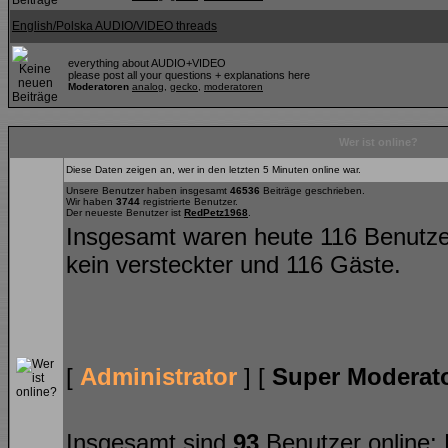
English/Polska AUDIO/VIDEO threads
everything about AUDIO+VIDEO
please post all your questions + explanations here
Moderatoren
analog
,
gecko
,
moderatoren
Wer ist online?
Diese Daten zeigen an, wer in den letzten 5 Minuten online war.
Unsere Benutzer haben insgesamt
46536
Beiträge geschrieben.
Wir haben
3744
registrierte Benutzer.
Der neueste Benutzer ist
RedPetz1968
.
Insgesamt waren heute 116 Benutzer o
kein versteckter und 116 Gäste.
[
Administrator
] [
Super Moderat
Insgesamt sind
93
Benutzer online: K