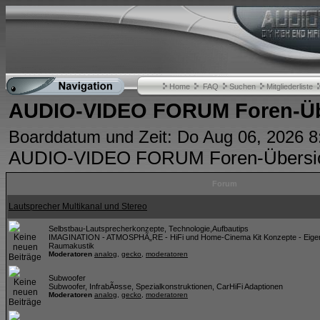
Home
FAQ
Suchen
Mitgliederliste
AUDIO-VIDEO FORUM Foren-Üb
Boarddatum und Zeit: Do Aug 06, 2026 
AUDIO-VIDEO FORUM Foren-Übersi
Forum
Lautsprecher Multikanal und Stereo
Selbstbau-Lautsprecherkonzepte, Technologie,Aufbautips
IMAGINATION - ATMOSPHÃ„RE - HiFi und Home-Cinema Kit Konzepte - Eigen
Raumakustik
Moderatoren
analog
,
gecko
,
moderatoren
Subwoofer
Subwoofer, InfrabÃ¤sse, Spezialkonstruktionen, CarHiFi Adaptionen
Moderatoren
analog
,
gecko
,
moderatoren