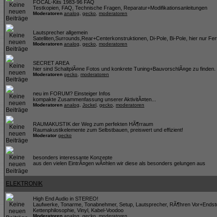
FOCAL-Kits 1983-96 FAQ
Testkopien, FAQ, Technische Fragen, Reparatur+Modifikationsanleitungen
Moderatoren
analog
,
gecko
,
moderatoren
Lautsprecher allgemein
Satelliten,Surrounds,Rear+Centerkonstruktionen, Di-Pole, Bi-Pole, hier nur Fer
Moderatoren
analog
,
gecko
,
moderatoren
SECRET AREA
hier sind SchaltplÃ¤ne Fotos und konkrete Tuning+BauvorschlÃ¤ge zu finden
Moderatoren
gecko
,
moderatoren
neu im FORUM? Einsteiger Infos
kompakte Zusammenfassung unserer AktivitÃ¤ten...
Moderatoren
analog
,
Jockel
,
gecko
,
moderatoren
RAUMAKUSTIK der Weg zum perfekten HÃ¶rraum
Raumakustikelemente zum Selbstbauen, preiswert und effizient!
Moderator
gecko
besonders interessante Konzepte
aus den vielen EintrÃ¤gen wÃ¤hlen wir diese als besonders gelungen aus
ELEKTRONIK
High End Audio in STEREO!
Laufwerke, Tonarme, Tonabnehmer, Setup, Lautsprecher, RÃ¶hren Vor+Endst
Kettenphilosophie, Vinyl, Kabel-Voodoo
Moderatoren
analog
,
gecko
,
moderatoren