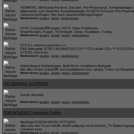
HEIMKINO, Mehrkanal Receiver, Decoder, Pre+Poweramps, Komplettanlagen 
allgemeines zum Heimkino, Komplettanlagen, AC3/DTS Receiver+Pre-PowerA
Lautsprecherfragen. Hier auch speziell AnfÃ¤ngerfragen!
Moderatoren
analog
,
gecko
,
moderatoren
HTPC ComputerlÃ¶sungen, HDTV, Video Projektoren
Empfehlungen, Fragen, Technologie, Setup, Installation, Tuning,
Moderatoren
analog
,
Jockel
,
gecko
,
moderatoren
DTS 5.1 coherent acoustics>>>
FAQ Metropolis DTS5.1 MUSIK&TEST-CD *** DTS-Audio-CD's *** DTS DVD's *
DTS-ES, Neo:6 etc..
Moderatoren
analog
,
gecko
,
moderatoren
Kabel,Stecker,Verbindungen, Multi-Room Installations Beispiele
hier alles Ã¼ber ZubehÃ¶r und Installationen bzw. setups, Fotos von Beispiele
Moderatoren
analog
,
Jockel
,
gecko
,
moderatoren
AN+VERKAUF nur PRIVAT!
Suche-Verkaufe
Moderatoren
analog
,
Jockel
,
gecko
,
moderatoren
FORUM NEWS! Community Treffen
Meetings/FORUM NEWS! OFFTOPIC
alles was das Forum betrifft, AnkÃ¼ndigung von Konzerten, TV Ãœbertragung
zuordnen kann ...
Moderatoren
analog
,
gecko
,
moderatoren