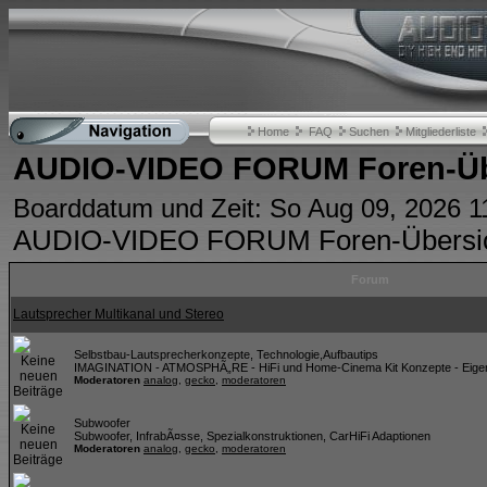
Home
FAQ
Suchen
Mitgliederliste
AUDIO-VIDEO FORUM Foren-Üb
Boarddatum und Zeit: So Aug 09, 2026 1
AUDIO-VIDEO FORUM Foren-Übersi
Forum
Lautsprecher Multikanal und Stereo
Selbstbau-Lautsprecherkonzepte, Technologie,Aufbautips
IMAGINATION - ATMOSPHÃ„RE - HiFi und Home-Cinema Kit Konzepte - Eigen
Moderatoren
analog
,
gecko
,
moderatoren
Subwoofer
Subwoofer, InfrabÃ¤sse, Spezialkonstruktionen, CarHiFi Adaptionen
Moderatoren
analog
,
gecko
,
moderatoren