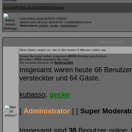
English/Polska AUDIO/VIDEO threads
everything about AUDIO+VIDEO
please post all your questions + explanations here
Moderatoren
analog
,
gecko
,
moderatoren
Wer ist online?
Diese Daten zeigen an, wer in den letzten 5 Minuten online war.
Unsere Benutzer haben insgesamt
46536
Beiträge geschrieben.
Wir haben
3744
registrierte Benutzer.
Der neueste Benutzer ist
RedPetz1968
.
Insgesamt waren heute 66 Benutzer on
versteckter und 64 Gäste.
kubasso
,
gecko
[
Administrator
] [
Super Moderat
Insgesamt sind
38
Benutzer online: K