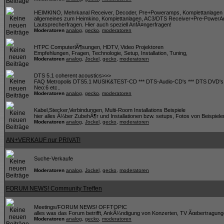
HEIMKINO, Mehrkanal Receiver, Decoder, Pre+Poweramps, Komplettanlagen 
allgemeines zum Heimkino, Komplettanlagen, AC3/DTS Receiver+Pre-PowerA
Lautsprecherfragen. Hier auch speziell AnfÃ¤ngerfragen!
Moderatoren
analog
,
gecko
,
moderatoren
HTPC ComputerlÃ¶sungen, HDTV, Video Projektoren
Empfehlungen, Fragen, Technologie, Setup, Installation, Tuning,
Moderatoren
analog
,
Jockel
,
gecko
,
moderatoren
DTS 5.1 coherent acoustics>>>
FAQ Metropolis DTS5.1 MUSIK&TEST-CD *** DTS-Audio-CD's *** DTS DVD's 
Neo:6 etc..
Moderatoren
analog
,
gecko
,
moderatoren
Kabel,Stecker,Verbindungen, Multi-Room Installations Beispiele
hier alles Ã¼ber ZubehÃ¶r und Installationen bzw. setups, Fotos von Beispiele
Moderatoren
analog
,
Jockel
,
gecko
,
moderatoren
AN+VERKAUF nur PRIVAT!
Suche-Verkaufe
Moderatoren
analog
,
Jockel
,
gecko
,
moderatoren
FORUM NEWS! Community Treffen
Meetings/FORUM NEWS! OFFTOPIC
alles was das Forum betrifft, AnkÃ¼ndigung von Konzerten, TV Ãœbertragunge
Moderatoren
analog
,
gecko
,
moderatoren