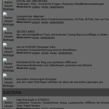
FOCAL-Kits 1983-96 FAQ
Testkopien, FAQ, Technische Fragen, Reparatur+Modifikationsanleitungen
Moderatoren
analog
,
gecko
,
moderatoren
Lautsprecher allgemein
Satelliten,Surrounds,Rear+Centerkonstruktionen, Di-Pole, Bi-Pole, hier nur Fer
Moderatoren
analog
,
gecko
,
moderatoren
SECRET AREA
hier sind SchaltplÃ¤ne Fotos und konkrete Tuning+BauvorschlÃ¤ge zu finden
Moderatoren
gecko
,
moderatoren
neu im FORUM? Einsteiger Infos
kompakte Zusammenfassung unserer AktivitÃ¤ten...
Moderatoren
analog
,
Jockel
,
gecko
,
moderatoren
RAUMAKUSTIK der Weg zum perfekten HÃ¶rraum
Raumakustikelemente zum Selbstbauen, preiswert und effizient!
Moderator
gecko
besonders interessante Konzepte
aus den vielen EintrÃ¤gen wÃ¤hlen wir diese als besonders gelungen aus
ELEKTRONIK
High End Audio in STEREO!
Laufwerke, Tonarme, Tonabnehmer, Setup, Lautsprecher, RÃ¶hren Vor+Endstuf
Vinyl, Kabel-Voodoo
Moderatoren
analog
,
gecko
,
moderatoren