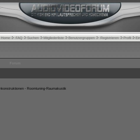
Home
FAQ
Suchen
Mitgliederliste
Benutzergruppen
Registrieren
Profil
Ei
Forum
konstruktionen - Roomtuning-Raumakustik