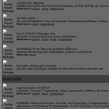
Lautsprecher allgemein
Satelliten,Surrounds,Rear+Centerkonstruktionen, Di-Pole, Bi-Pole, hier nur Fer
Moderatoren
analog
,
gecko
,
moderatoren
SECRET AREA
hier sind SchaltplÃ¤ne Fotos und konkrete Tuning+BauvorschlÃ¤ge zu finden
Moderatoren
gecko
,
moderatoren
neu im FORUM? Einsteiger Infos
kompakte Zusammenfassung unserer AktivitÃ¤ten...
Moderatoren
analog
,
Jockel
,
gecko
,
moderatoren
RAUMAKUSTIK der Weg zum perfekten HÃ¶rraum
Raumakustikelemente zum Selbstbauen, preiswert und effizient!
Moderator
gecko
besonders interessante Konzepte
aus den vielen EintrÃ¤gen wÃ¤hlen wir diese als besonders gelungen aus
ELEKTRONIK
High End Audio in STEREO!
Laufwerke, Tonarme, Tonabnehmer, Setup, Lautsprecher, RÃ¶hren Vor+Endstuf
Moderatoren
analog
,
gecko
,
moderatoren
HEIMKINO, Mehrkanal Receiver, Decoder, Pre+Poweramps, Komplettanlagen 
allgemeines zum Heimkino, Komplettanlagen, AC3/DTS Receiver+Pre-PowerAmp
Moderatoren
analog
,
gecko
,
moderatoren