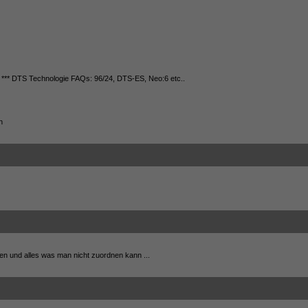
** DTS Technologie FAQs: 96/24, DTS-ES, Neo:6 etc..
n
n und alles was man nicht zuordnen kann ...