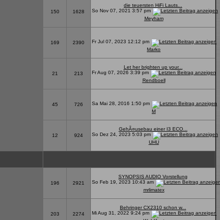
die teuersten HiFi Lauts...
So Nov 07, 2021 3:57 pm
150
1628
Meyham
Fr Jul 07, 2023 12:12 pm
169
2390
Marko
Let her brighten up your...
Fr Aug 07, 2026 3:39 pm
21
213
Rendboell
Sa Mai 28, 2016 1:50 pm
45
726
M
GehÃ¤usebau einer I3 ECO...
So Dez 24, 2023 5:03 pm
12
924
UHU
SYNOPSIS AUDIO Vorstellung
So Feb 19, 2023 10:43 am
196
2921
mrlimatex
Behringer CX2310 schon w...
Mi Aug 31, 2022 9:24 pm
203
2274