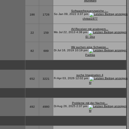
Wuhlifant
Softwarefrequenzweiche -...
So Jan 09, 2022 3:37 pm
186
1726
chrissi1977
AV-Receiver mit analogem...
Mo Jul 22, 2013 4:38 pm
22
159
El_Doz
Wir suchen eine Schweize...
Di Jul 16, 2019 10:19 pm
82
689
Padriss
suche Imagination 4
Fr Apr 03, 2026 12:02 pm
652
3221
M
Probleme mit der Nachric...
Di Aug 26, 2025 2:37 pm
492
4980
M