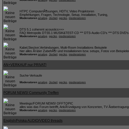
HTPC ComputerlÃ¶sungen, HDTV, Video Projektoren
Empfehlungen, Fragen, Technologie, Setup, Installation, Tuning,
Moderatoren
analog
,
Jockel
,
gecko
,
moderatoren
DTS 5.1 coherent acoustics>>>
FAQ Metropolis DTS5.1 MUSIK&TEST-CD *** DTS-Audio-CD's *** DTS DVD's *
Moderatoren
analog
,
gecko
,
moderatoren
Kabel,Stecker,Verbindungen, Multi-Room Installations Beispiele
hier alles Ã¼ber ZubehÃ¶r und Installationen bzw. setups, Fotos von Beispiele
Moderatoren
analog
,
Jockel
,
gecko
,
moderatoren
AN+VERKAUF nur PRIVAT!
Suche-Verkaufe
Moderatoren
analog
,
Jockel
,
gecko
,
moderatoren
FORUM NEWS! Community Treffen
Meetings/FORUM NEWS! OFFTOPIC
alles was das Forum betrifft, AnkÃ¼ndigung von Konzerten, TV Ãœbertragunge
Moderatoren
analog
,
gecko
,
moderatoren
English/Polska AUDIO/VIDEO threads