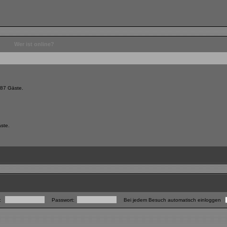
Wer ist online?
 87 Gäste.
äste.
:
Passwort:
Bei jedem Besuch automatisch einloggen