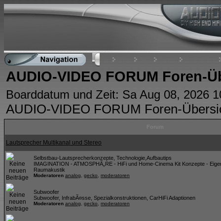
Home
FAQ
Suchen
Mitgliederliste
AUDIO-VIDEO FORUM Foren-Üb
Boarddatum und Zeit: Sa Aug 08, 2026 
AUDIO-VIDEO FORUM Foren-Übersi
Forum
Lautsprecher Multikanal und Stereo
Selbstbau-Lautsprecherkonzepte, Technologie,Aufbautips
IMAGINATION - ATMOSPHÃ„RE - HiFi und Home-Cinema Kit Konzepte - Eigen
Raumakustik
Moderatoren
analog
,
gecko
,
moderatoren
Subwoofer
Subwoofer, InfrabÃ¤sse, Spezialkonstruktionen, CarHiFi Adaptionen
Moderatoren
analog
,
gecko
,
moderatoren