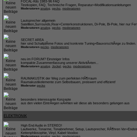
FOCAL-Kits 1983-96 FAQ
Testkopien, FAQ, Technische Fragen, Reparatur+Modifikationsanleitungen
Moderatoren
analog
,
gecko
,
moderatoren
Lautsprecher allgemein
Satelliten,Surrounds,Rear+Centerkonstruktionen, Di-Pole, Bi-Pole, hier nur Fer
Moderatoren
analog
,
gecko
,
moderatoren
SECRET AREA
hier sind SchaltplÃ¤ne Fotos und konkrete Tuning+BauvorschlÃ¤ge zu finden
Moderatoren
gecko
,
moderatoren
neu im FORUM? Einsteiger Infos
kompakte Zusammenfassung unserer AktivitÃ¤ten...
Moderatoren
analog
,
Jockel
,
gecko
,
moderatoren
RAUMAKUSTIK der Weg zum perfekten HÃ¶rraum
Raumakustikelemente zum Selbstbauen, preiswert und effizient!
Moderator
gecko
besonders interessante Konzepte
aus den vielen EintrÃ¤gen wÃ¤hlen wir diese als besonders gelungen aus
ELEKTRONIK
High End Audio in STEREO!
Laufwerke, Tonarme, Tonabnehmer, Setup, Lautsprecher, RÃ¶hren Vor+Endst
Kettenphilosophie, Vinyl, Kabel-Voodoo
Moderatoren
analog
,
gecko
,
moderatoren