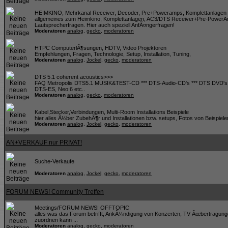
HEIMKINO, Mehrkanal Receiver, Decoder, Pre+Poweramps, Komplettanlagen 
allgemeines zum Heimkino, Komplettanlagen, AC3/DTS Receiver+Pre-PowerA
Lautsprecherfragen. Hier auch speziell AnfÃ¤ngerfragen!
Moderatoren
analog
,
gecko
,
moderatoren
HTPC ComputerlÃ¶sungen, HDTV, Video Projektoren
Empfehlungen, Fragen, Technologie, Setup, Installation, Tuning,
Moderatoren
analog
,
Jockel
,
gecko
,
moderatoren
DTS 5.1 coherent acoustics>>>
FAQ Metropolis DTS5.1 MUSIK&TEST-CD *** DTS-Audio-CD's *** DTS DVD's *
DTS-ES, Neo:6 etc..
Moderatoren
analog
,
gecko
,
moderatoren
Kabel,Stecker,Verbindungen, Multi-Room Installations Beispiele
hier alles Ã¼ber ZubehÃ¶r und Installationen bzw. setups, Fotos von Beispiele
Moderatoren
analog
,
Jockel
,
gecko
,
moderatoren
AN+VERKAUF nur PRIVAT!
Suche-Verkaufe
Moderatoren
analog
,
Jockel
,
gecko
,
moderatoren
FORUM NEWS! Community Treffen
Meetings/FORUM NEWS! OFFTOPIC
alles was das Forum betrifft, AnkÃ¼ndigung von Konzerten, TV Ãœbertragung
zuordnen kann ...
Moderatoren
analog
,
gecko
,
moderatoren