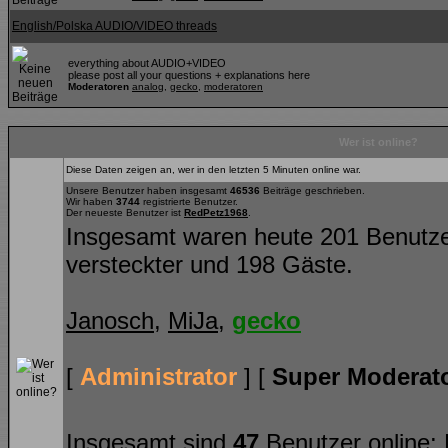
English/Polska AUDIO/VIDEO threads
everything about AUDIO+VIDEO
please post all your questions + explanations here
Moderatoren
analog
,
gecko
,
moderatoren
Wer ist online?
Diese Daten zeigen an, wer in den letzten 5 Minuten online war.
Unsere Benutzer haben insgesamt
46536
Beiträge geschrieben.
Wir haben
3744
registrierte Benutzer.
Der neueste Benutzer ist
RedPetz1968
.
Insgesamt waren heute 201 Benutzer o
versteckter und 198 Gäste.
Janosch
,
MiJa
,
gecko
[
Administrator
] [
Super Moderat
Insgesamt sind
47
Benutzer online: K