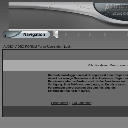
Home
FAQ
Suchen
Mitgliederliste
AUDIO-VIDEO FORUM Foren-Übersicht
» Login
Gib bitte deinen Benutzernam
Um Dich einzuloggen musst Du registriert sein. Registrie
dauert nur wenige Sekunden und ist kostenlos. Registrie
Benutzern stehen außerdem zusätzliche Funktionen zur
Verfügung. Bitte Prüfe vor dem Login, ob Du mit unseren
Forenregeln einverstanden bist und lies bitte die
bereitgestellten Regeln durch.
Foren Index
|
FAQ ansehen