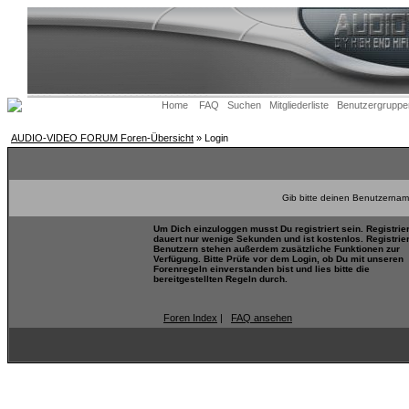
Home
FAQ
Suchen
Mitgliederliste
Benutzergruppe
AUDIO-VIDEO FORUM Foren-Übersicht
» Login
Gib bitte deinen Benutzernam
Um Dich einzuloggen musst Du registriert sein. Registrie
dauert nur wenige Sekunden und ist kostenlos. Registrie
Benutzern stehen außerdem zusätzliche Funktionen zur
Verfügung. Bitte Prüfe vor dem Login, ob Du mit unseren
Forenregeln einverstanden bist und lies bitte die
bereitgestellten Regeln durch.
Foren Index
|
FAQ ansehen