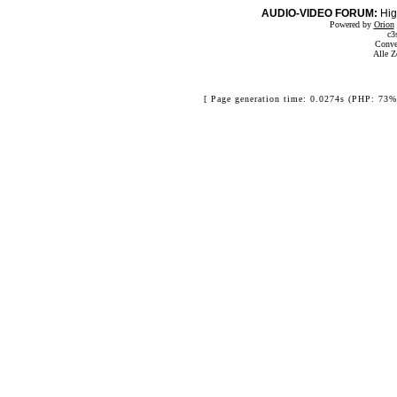
AUDIO-VIDEO FORUM:
Hig
Powered by
Orion
c3
Conve
Alle Z
[ Page generation time: 0.0274s (PHP: 73%