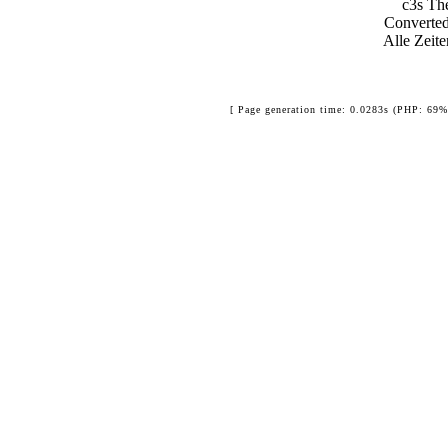
c3s T
Converte
Alle Zeit
[ Page generation time: 0.0283s (PHP: 69%