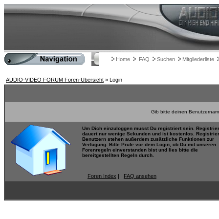
Home
FAQ
Suchen
Mitgliederliste
AUDIO-VIDEO FORUM Foren-Übersicht
» Login
Gib bitte deinen Benutzernam
Um Dich einzuloggen musst Du registriert sein. Registrie
dauert nur wenige Sekunden und ist kostenlos. Registrie
Benutzern stehen außerdem zusätzliche Funktionen zur
Verfügung. Bitte Prüfe vor dem Login, ob Du mit unseren
Forenregeln einverstanden bist und lies bitte die
bereitgestellten Regeln durch.
Foren Index
|
FAQ ansehen