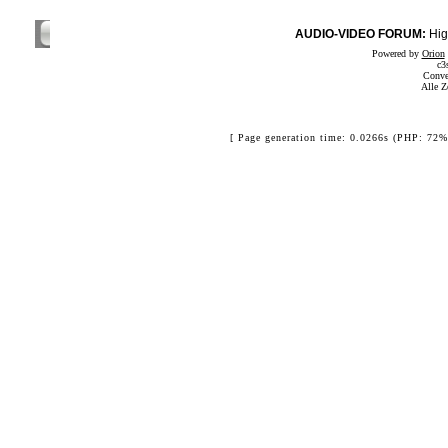
AUDIO-VIDEO FORUM:
Hig
Powered by
Orion
c3
Conve
Alle Z
[ Page generation time: 0.0266s (PHP: 72%