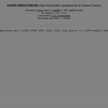
AUDIO-VIDEO FORUM:
High-End Audio Lautsprecher & Home-Cinema
Powered by
Orion
based on
phpBB
© 2007 phpBB Group
c3s Theme ©
Zarron Media
Converted by
U.K. Forumimages
Alle Zeiten sind GMT + 1 Stunde
 generation time: 0.0392s (PHP: 68% - SQL: 32%) | SQL queries: 13 | GZIP enabled | Deb