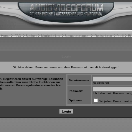
Home
FAQ
Suchen
Mitgliederliste
Benutzergruppen
Registrieren
Profil
Ei
Login
Gib bitte deinen Benutzernamen und dein Passwort ein, um dich einzuloggen!
in. Registrieren dauert nur wenige Sekunden
Benutzername:
tehen außerdem zusätzliche Funktionen zur
Registrieren
mit unseren Forenregeln einverstanden bist
h.
Passwort:
Ich habe mein Passwort ver
Optionen:
Bei jedem Besuch autom