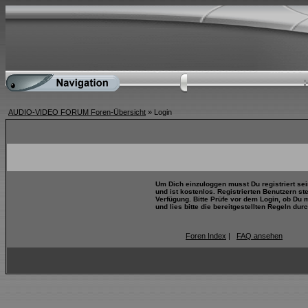
AUDIO-VIDEO FORUM Foren-Übersicht
» Login
Um Dich einzuloggen musst Du registriert se
und ist kostenlos. Registrierten Benutzern s
Verfügung. Bitte Prüfe vor dem Login, ob Du 
und lies bitte die bereitgestellten Regeln durc
Foren Index
|
FAQ ansehen