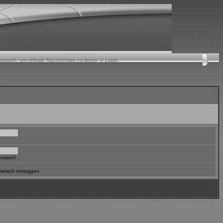
nloggen, um private Nachrichten zu lesen
Login
gessen!
atisch einloggen