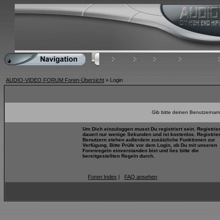
Home
FAQ
Suchen
Mitgliederliste
AUDIO-VIDEO FORUM Foren-Übersicht
» Login
Gib bitte deinen Benutzernam
Um Dich einzuloggen musst Du registriert sein. Registrie
dauert nur wenige Sekunden und ist kostenlos. Registrie
Benutzern stehen außerdem zusätzliche Funktionen zur
Verfügung. Bitte Prüfe vor dem Login, ob Du mit unseren
Forenregeln einverstanden bist und lies bitte die
bereitgestellten Regeln durch.
Foren Index
|
FAQ ansehen