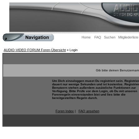
Home
FAQ
Suchen
Mitgliederliste
AUDIO-VIDEO FORUM Foren-Übersicht
» Login
Gib bitte deinen Benutzernam
Um Dich einzuloggen musst Du registriert sein. Registrie
dauert nur wenige Sekunden und ist kostenlos. Registrie
Benutzern stehen außerdem zusätzliche Funktionen zur
Verfügung. Bitte Prüfe vor dem Login, ob Du mit unseren
Forenregeln einverstanden bist und lies bitte die
bereitgestellten Regeln durch.
Foren Index
|
FAQ ansehen