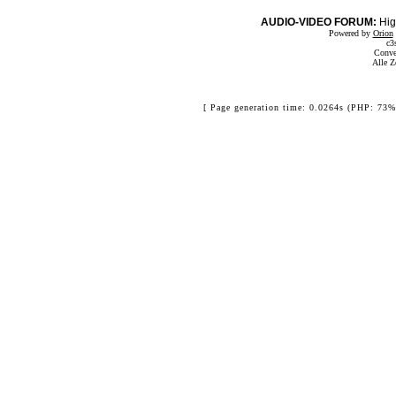
AUDIO-VIDEO FORUM:
Hig
Powered by
Orion
c3
Conve
Alle Z
[ Page generation time: 0.0264s (PHP: 73%