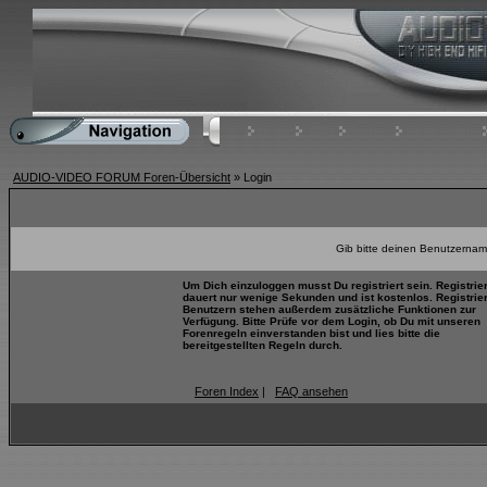
Home
FAQ
Suchen
Mitgliederliste
AUDIO-VIDEO FORUM Foren-Übersicht
» Login
Gib bitte deinen Benutzernam
Um Dich einzuloggen musst Du registriert sein. Registrie
dauert nur wenige Sekunden und ist kostenlos. Registrie
Benutzern stehen außerdem zusätzliche Funktionen zur
Verfügung. Bitte Prüfe vor dem Login, ob Du mit unseren
Forenregeln einverstanden bist und lies bitte die
bereitgestellten Regeln durch.
Foren Index
|
FAQ ansehen