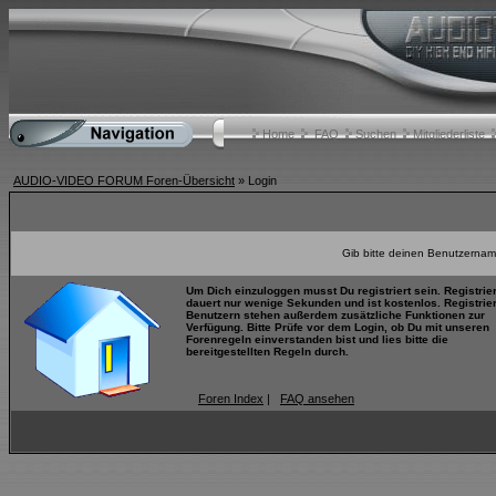
Home
FAQ
Suchen
Mitgliederliste
AUDIO-VIDEO FORUM Foren-Übersicht
» Login
Gib bitte deinen Benutzernam
Um Dich einzuloggen musst Du registriert sein. Registrie
dauert nur wenige Sekunden und ist kostenlos. Registrie
Benutzern stehen außerdem zusätzliche Funktionen zur
Verfügung. Bitte Prüfe vor dem Login, ob Du mit unseren
Forenregeln einverstanden bist und lies bitte die
bereitgestellten Regeln durch.
Foren Index
|
FAQ ansehen