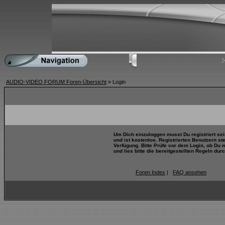
AUDIO-VIDEO FORUM Foren-Übersicht
» Login
Um Dich einzuloggen musst Du registriert se
und ist kostenlos. Registrierten Benutzern s
Verfügung. Bitte Prüfe vor dem Login, ob Du 
und lies bitte die bereitgestellten Regeln durc
Foren Index
|
FAQ ansehen