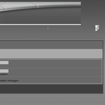
nloggen, um private Nachrichten zu lesen
Login
gessen!
atisch einloggen