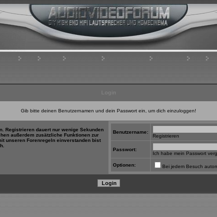
Home
FAQ
Suchen
Mitgliederliste
Benutzergruppen
Registrieren
Profil
Ei
Login
Gib bitte deinen Benutzernamen und dein Passwort ein, um dich einzuloggen!
in. Registrieren dauert nur wenige Sekunden
Benutzername:
tehen außerdem zusätzliche Funktionen zur
Registrieren
mit unseren Forenregeln einverstanden bist
h.
Passwort:
Ich habe mein Passwort ver
Optionen:
Bei jedem Besuch autom