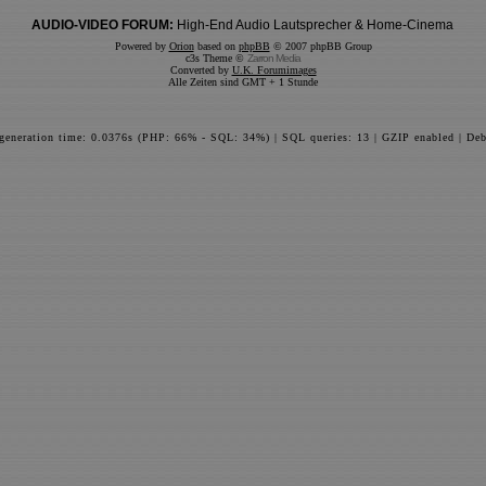
AUDIO-VIDEO FORUM:
High-End Audio Lautsprecher & Home-Cinema
Powered by
Orion
based on
phpBB
© 2007 phpBB Group
c3s Theme ©
Zarron Media
Converted by
U.K. Forumimages
Alle Zeiten sind GMT + 1 Stunde
 generation time: 0.0376s (PHP: 66% - SQL: 34%) | SQL queries: 13 | GZIP enabled | Deb