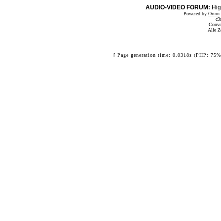
AUDIO-VIDEO FORUM:
Hig
Powered by
Orion
c3
Conve
Alle Z
[ Page generation time: 0.0318s (PHP: 75%