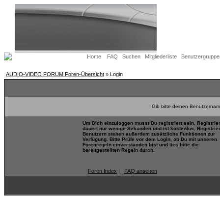
Home
FAQ
Suchen
Mitgliederliste
Benutzergruppe
AUDIO-VIDEO FORUM Foren-Übersicht
» Login
Gib bitte deinen Benutzernam
Um Dich einzuloggen musst Du registriert sein. Registrie
dauert nur wenige Sekunden und ist kostenlos. Registrie
Benutzern stehen außerdem zusätzliche Funktionen zur
Verfügung. Bitte Prüfe vor dem Login, ob Du mit unseren
Forenregeln einverstanden bist und lies bitte die
bereitgestellten Regeln durch.
Foren Index
|
FAQ ansehen