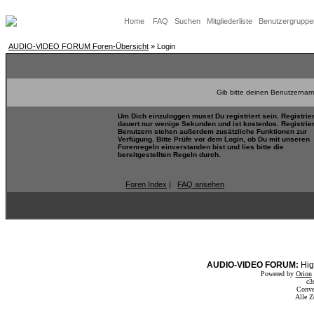
Home
FAQ
Suchen
Mitgliederliste
Benutzergruppe
AUDIO-VIDEO FORUM Foren-Übersicht
» Login
Gib bitte deinen Benutzernam
Um Dich einzuloggen musst Du registriert sein. Registrie
dauert nur wenige Sekunden und ist kostenlos. Registrie
Benutzern stehen außerdem zusätzliche Funktionen zur
Verfügung. Bitte Prüfe vor dem Login, ob Du mit unseren
Forenregeln einverstanden bist und lies bitte die
bereitgestellten Regeln durch.
Foren Index
|
FAQ ansehen
AUDIO-VIDEO FORUM:
Hig
Powered by
Orion
c3
Conve
Alle Z