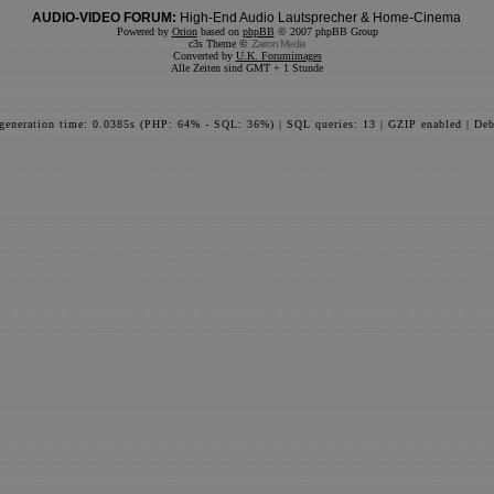
AUDIO-VIDEO FORUM:
High-End Audio Lautsprecher & Home-Cinema
Powered by
Orion
based on
phpBB
© 2007 phpBB Group
c3s Theme ©
Zarron Media
Converted by
U.K. Forumimages
Alle Zeiten sind GMT + 1 Stunde
 generation time: 0.0385s (PHP: 64% - SQL: 36%) | SQL queries: 13 | GZIP enabled | Deb