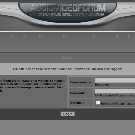
Home
FAQ
Suchen
Mitgliederliste
Benutzergruppen
Registrieren
Profil
Ei
Login
Gib bitte deinen Benutzernamen und dein Passwort ein, um dich einzuloggen!
in. Registrieren dauert nur wenige Sekunden
Benutzername:
tehen außerdem zusätzliche Funktionen zur
Registrieren
mit unseren Forenregeln einverstanden bist
h.
Passwort:
Ich habe mein Passwort ver
Optionen:
Bei jedem Besuch autom