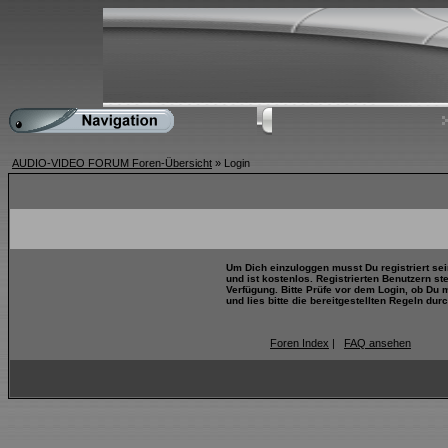
AUDIO-VIDEO FORUM Foren-Übersicht
» Login
Um Dich einzuloggen musst Du registriert se
und ist kostenlos. Registrierten Benutzern s
Verfügung. Bitte Prüfe vor dem Login, ob Du 
und lies bitte die bereitgestellten Regeln durc
Foren Index
|
FAQ ansehen