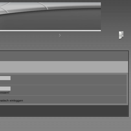
nloggen, um private Nachrichten zu lesen
Login
gessen!
atisch einloggen