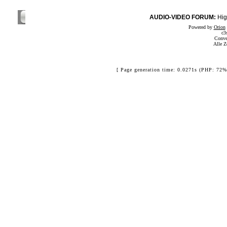
AUDIO-VIDEO FORUM:
Hig
Powered by
Orion
c3
Conve
Alle Z
[ Page generation time: 0.0271s (PHP: 72%