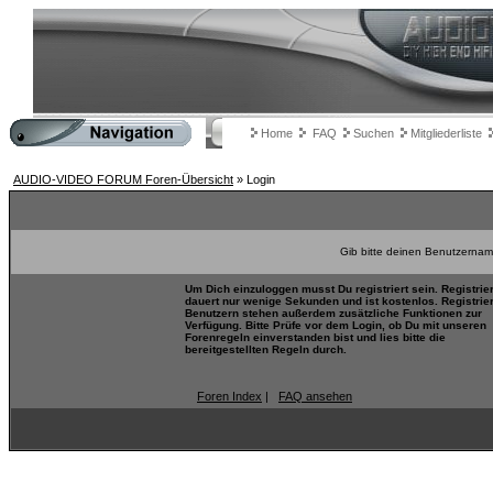
Home
FAQ
Suchen
Mitgliederliste
AUDIO-VIDEO FORUM Foren-Übersicht
» Login
Gib bitte deinen Benutzernam
Um Dich einzuloggen musst Du registriert sein. Registrie
dauert nur wenige Sekunden und ist kostenlos. Registrie
Benutzern stehen außerdem zusätzliche Funktionen zur
Verfügung. Bitte Prüfe vor dem Login, ob Du mit unseren
Forenregeln einverstanden bist und lies bitte die
bereitgestellten Regeln durch.
Foren Index
|
FAQ ansehen