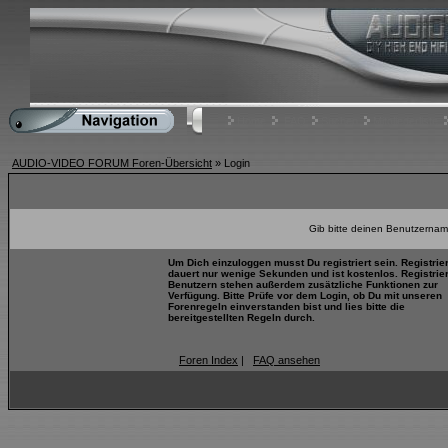
Home
FAQ
Suchen
Mitgliederliste
AUDIO-VIDEO FORUM Foren-Übersicht
» Login
Gib bitte deinen Benutzernam
Um Dich einzuloggen musst Du registriert sein. Registrie
dauert nur wenige Sekunden und ist kostenlos. Registrie
Benutzern stehen außerdem zusätzliche Funktionen zur
Verfügung. Bitte Prüfe vor dem Login, ob Du mit unseren
Forenregeln einverstanden bist und lies bitte die
bereitgestellten Regeln durch.
Foren Index
|
FAQ ansehen