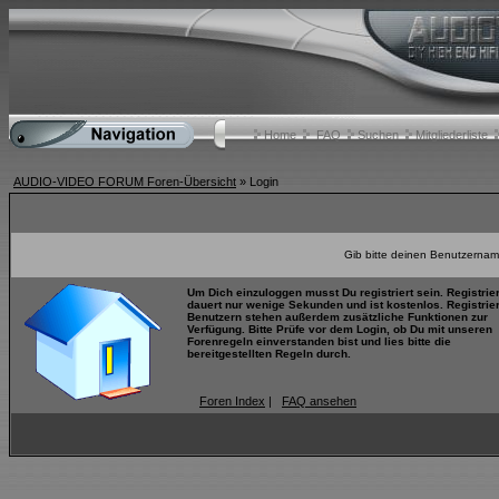
Home
FAQ
Suchen
Mitgliederliste
AUDIO-VIDEO FORUM Foren-Übersicht
» Login
Gib bitte deinen Benutzernam
Um Dich einzuloggen musst Du registriert sein. Registrie
dauert nur wenige Sekunden und ist kostenlos. Registrie
Benutzern stehen außerdem zusätzliche Funktionen zur
Verfügung. Bitte Prüfe vor dem Login, ob Du mit unseren
Forenregeln einverstanden bist und lies bitte die
bereitgestellten Regeln durch.
Foren Index
|
FAQ ansehen