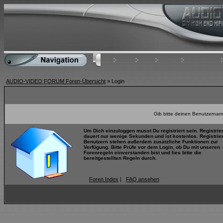
Home
FAQ
Suchen
Mitgliederliste
AUDIO-VIDEO FORUM Foren-Übersicht
» Login
Gib bitte deinen Benutzernam
Um Dich einzuloggen musst Du registriert sein. Registrie
dauert nur wenige Sekunden und ist kostenlos. Registrie
Benutzern stehen außerdem zusätzliche Funktionen zur
Verfügung. Bitte Prüfe vor dem Login, ob Du mit unseren
Forenregeln einverstanden bist und lies bitte die
bereitgestellten Regeln durch.
Foren Index
|
FAQ ansehen