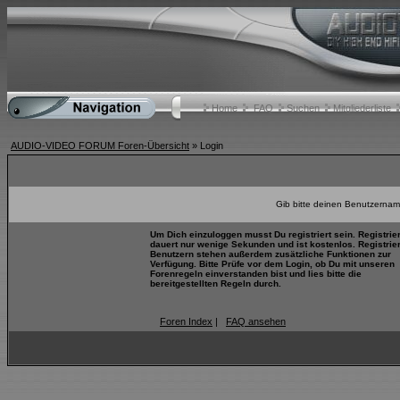
Home
FAQ
Suchen
Mitgliederliste
AUDIO-VIDEO FORUM Foren-Übersicht
» Login
Gib bitte deinen Benutzernam
Um Dich einzuloggen musst Du registriert sein. Registrie
dauert nur wenige Sekunden und ist kostenlos. Registrie
Benutzern stehen außerdem zusätzliche Funktionen zur
Verfügung. Bitte Prüfe vor dem Login, ob Du mit unseren
Forenregeln einverstanden bist und lies bitte die
bereitgestellten Regeln durch.
Foren Index
|
FAQ ansehen