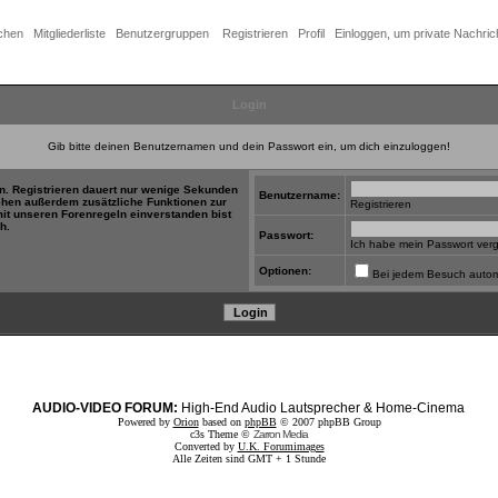
chen
Mitgliederliste
Benutzergruppen
Registrieren
Profil
Einloggen, um private Nachric
Login
Gib bitte deinen Benutzernamen und dein Passwort ein, um dich einzuloggen!
in. Registrieren dauert nur wenige Sekunden
Benutzername:
tehen außerdem zusätzliche Funktionen zur
Registrieren
mit unseren Forenregeln einverstanden bist
h.
Passwort:
Ich habe mein Passwort ver
Optionen:
Bei jedem Besuch autom
AUDIO-VIDEO FORUM:
High-End Audio Lautsprecher & Home-Cinema
Powered by
Orion
based on
phpBB
© 2007 phpBB Group
c3s Theme ©
Zarron Media
Converted by
U.K. Forumimages
Alle Zeiten sind GMT + 1 Stunde