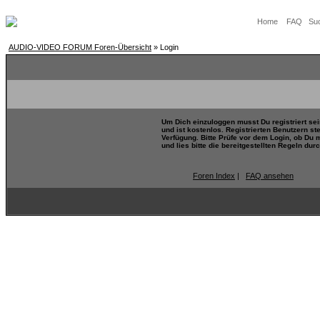
Home
FAQ
Su
AUDIO-VIDEO FORUM Foren-Übersicht
» Login
Um Dich einzuloggen musst Du registriert se
und ist kostenlos. Registrierten Benutzern s
Verfügung. Bitte Prüfe vor dem Login, ob Du 
und lies bitte die bereitgestellten Regeln durc
Foren Index
|
FAQ ansehen