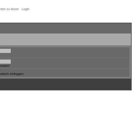
hten zu lesen
Login
gessen!
atisch einloggen