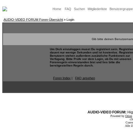
Home
FAQ
Suchen
Mitgliederliste
Benutzergruppe
AUDIO-VIDEO FORUM Foren-Übersicht
» Login
Gib bitte deinen Benutzernam
Um Dich einzuloggen musst Du registriert sein. Registrie
dauert nur wenige Sekunden und ist kostenlos. Registrie
Benutzern stehen außerdem zusätzliche Funktionen zur
Verfügung. Bitte Prüfe vor dem Login, ob Du mit unseren
Forenregeln einverstanden bist und lies bitte die
bereitgestellten Regeln durch.
Foren Index
|
FAQ ansehen
AUDIO-VIDEO FORUM:
Hig
Powered by
Orion
c3
Conve
Alle Z