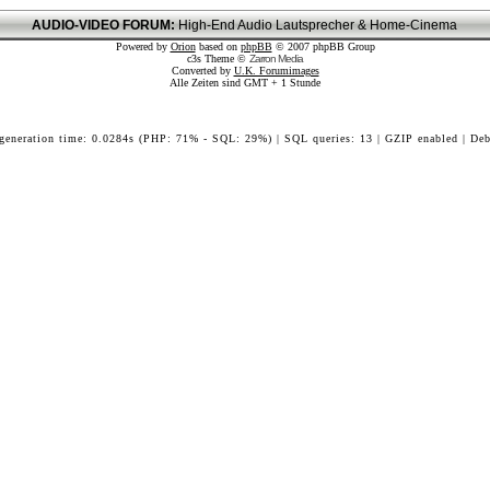
AUDIO-VIDEO FORUM:
High-End Audio Lautsprecher & Home-Cinema
Powered by
Orion
based on
phpBB
© 2007 phpBB Group
c3s Theme ©
Zarron Media
Converted by
U.K. Forumimages
Alle Zeiten sind GMT + 1 Stunde
 generation time: 0.0284s (PHP: 71% - SQL: 29%) | SQL queries: 13 | GZIP enabled | Deb