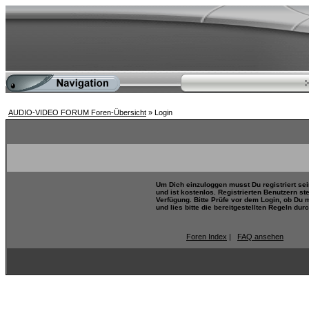
AUDIO-VIDEO FORUM Foren-Übersicht
» Login
Um Dich einzuloggen musst Du registriert se
und ist kostenlos. Registrierten Benutzern s
Verfügung. Bitte Prüfe vor dem Login, ob Du 
und lies bitte die bereitgestellten Regeln durc
Foren Index
|
FAQ ansehen