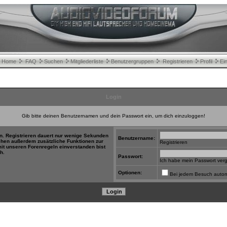
Home
FAQ
Suchen
Mitgliederliste
Benutzergruppen
Registrieren
Profil
Ei
Login
Gib bitte deinen Benutzernamen und dein Passwort ein, um dich einzuloggen!
in. Registrieren dauert nur wenige Sekunden
Benutzername:
tehen außerdem zusätzliche Funktionen zur
Registrieren
mit unseren Forenregeln einverstanden bist
h.
Passwort:
Ich habe mein Passwort ver
Optionen:
Bei jedem Besuch autom