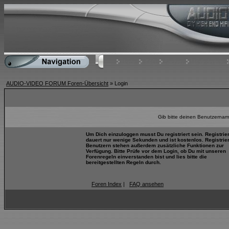
Home
FAQ
Suchen
Mitgliederliste
AUDIO-VIDEO FORUM Foren-Übersicht
» Login
Gib bitte deinen Benutzernam
Um Dich einzuloggen musst Du registriert sein. Registrie
dauert nur wenige Sekunden und ist kostenlos. Registrie
Benutzern stehen außerdem zusätzliche Funktionen zur
Verfügung. Bitte Prüfe vor dem Login, ob Du mit unseren
Forenregeln einverstanden bist und lies bitte die
bereitgestellten Regeln durch.
Foren Index
|
FAQ ansehen