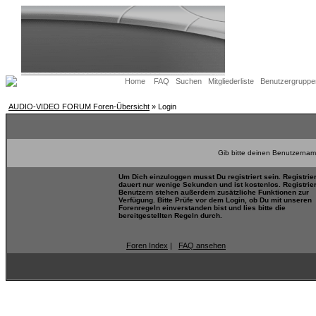
Home
FAQ
Suchen
Mitgliederliste
Benutzergruppe
AUDIO-VIDEO FORUM Foren-Übersicht
» Login
Gib bitte deinen Benutzernam
Um Dich einzuloggen musst Du registriert sein. Registrie
dauert nur wenige Sekunden und ist kostenlos. Registrie
Benutzern stehen außerdem zusätzliche Funktionen zur
Verfügung. Bitte Prüfe vor dem Login, ob Du mit unseren
Forenregeln einverstanden bist und lies bitte die
bereitgestellten Regeln durch.
Foren Index
|
FAQ ansehen