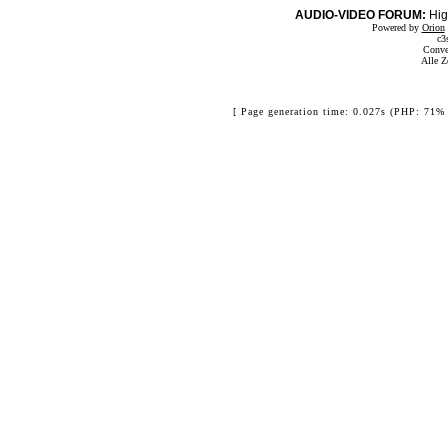
AUDIO-VIDEO FORUM:
Hig
Powered by
Orion
c3
Conve
Alle Z
[ Page generation time: 0.027s (PHP: 71% 