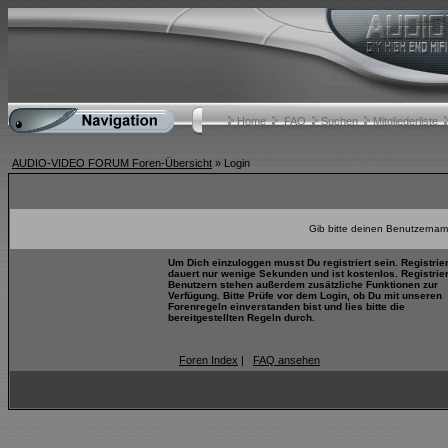
Home
FAQ
Suchen
Mitgliederliste
AUDIO-VIDEO FORUM Foren-Übersicht
» Login
Gib bitte deinen Benutzernam
Um Dich einzuloggen musst Du registriert sein. Registrie
dauert nur wenige Sekunden und ist kostenlos. Registrie
Benutzern stehen außerdem zusätzliche Funktionen zur
Verfügung. Bitte Prüfe vor dem Login, ob Du mit unseren
Forenregeln einverstanden bist und lies bitte die
bereitgestellten Regeln durch.
Foren Index
|
FAQ ansehen