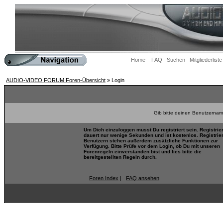
Home
FAQ
Suchen
Mitgliederliste
AUDIO-VIDEO FORUM Foren-Übersicht
» Login
Gib bitte deinen Benutzernam
Um Dich einzuloggen musst Du registriert sein. Registrie
dauert nur wenige Sekunden und ist kostenlos. Registrie
Benutzern stehen außerdem zusätzliche Funktionen zur
Verfügung. Bitte Prüfe vor dem Login, ob Du mit unseren
Forenregeln einverstanden bist und lies bitte die
bereitgestellten Regeln durch.
Foren Index
|
FAQ ansehen