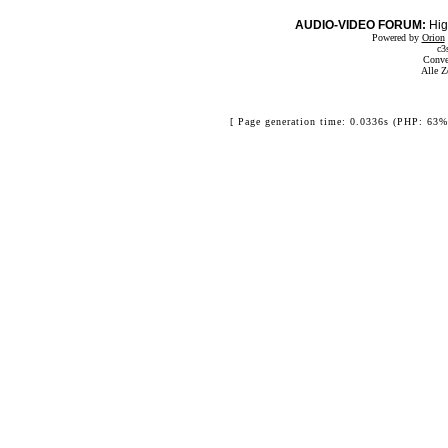
AUDIO-VIDEO FORUM:
Hig
Powered by
Orion
c3
Conve
Alle Z
[ Page generation time: 0.0336s (PHP: 63%