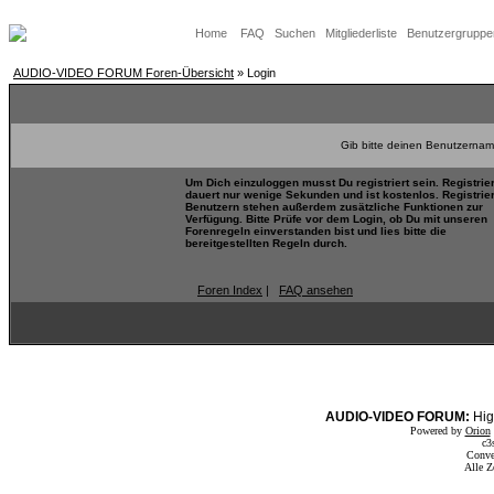
Home
FAQ
Suchen
Mitgliederliste
Benutzergruppe
AUDIO-VIDEO FORUM Foren-Übersicht
» Login
Gib bitte deinen Benutzernam
Um Dich einzuloggen musst Du registriert sein. Registrie
dauert nur wenige Sekunden und ist kostenlos. Registrie
Benutzern stehen außerdem zusätzliche Funktionen zur
Verfügung. Bitte Prüfe vor dem Login, ob Du mit unseren
Forenregeln einverstanden bist und lies bitte die
bereitgestellten Regeln durch.
Foren Index
|
FAQ ansehen
AUDIO-VIDEO FORUM:
Hig
Powered by
Orion
c3
Conve
Alle Z