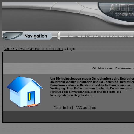
Home
FAQ
Suchen
Mitgliederliste
AUDIO-VIDEO FORUM Foren-Übersicht
» Login
Gib bitte deinen Benutzernam
Um Dich einzuloggen musst Du registriert sein. Registrie
dauert nur wenige Sekunden und ist kostenlos. Registrie
Benutzern stehen außerdem zusätzliche Funktionen zur
Verfügung. Bitte Prüfe vor dem Login, ob Du mit unseren
Forenregeln einverstanden bist und lies bitte die
bereitgestellten Regeln durch.
Foren Index
|
FAQ ansehen