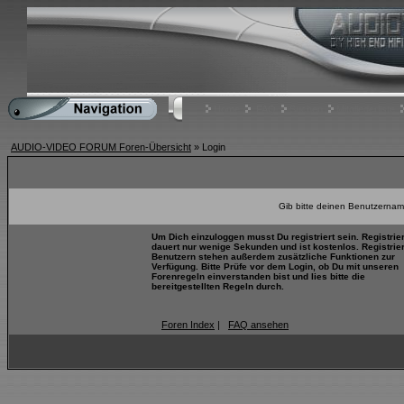
Home
FAQ
Suchen
Mitgliederliste
AUDIO-VIDEO FORUM Foren-Übersicht
» Login
Gib bitte deinen Benutzernam
Um Dich einzuloggen musst Du registriert sein. Registrie
dauert nur wenige Sekunden und ist kostenlos. Registrie
Benutzern stehen außerdem zusätzliche Funktionen zur
Verfügung. Bitte Prüfe vor dem Login, ob Du mit unseren
Forenregeln einverstanden bist und lies bitte die
bereitgestellten Regeln durch.
Foren Index
|
FAQ ansehen