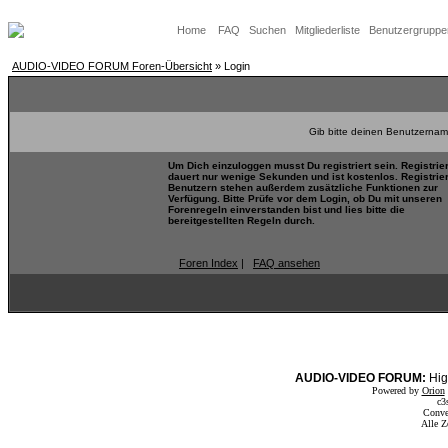
Home
FAQ
Suchen
Mitgliederliste
Benutzergruppe
AUDIO-VIDEO FORUM Foren-Übersicht
» Login
Gib bitte deinen Benutzernam
Um Dich einzuloggen musst Du registriert sein. Registrie
dauert nur wenige Sekunden und ist kostenlos. Registrie
Benutzern stehen außerdem zusätzliche Funktionen zur
Verfügung. Bitte Prüfe vor dem Login, ob Du mit unseren
Forenregeln einverstanden bist und lies bitte die
bereitgestellten Regeln durch.
Foren Index
|
FAQ ansehen
AUDIO-VIDEO FORUM:
Hig
Powered by
Orion
c3
Conve
Alle Z