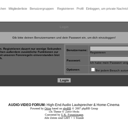
chen
Mitgliederliste
Benutzergruppen
Registrieren
Profil
Einloggen, um private Nachric
Login
Gib bitte deinen Benutzernamen und dein Passwort ein, um dich einzuloggen!
in. Registrieren dauert nur wenige Sekunden
Benutzername:
tehen außerdem zusätzliche Funktionen zur
Registrieren
mit unseren Forenregeln einverstanden bist
h.
Passwort:
Ich habe mein Passwort ver
Optionen:
Bei jedem Besuch autom
AUDIO-VIDEO FORUM:
High-End Audio Lautsprecher & Home-Cinema
Powered by
Orion
based on
phpBB
© 2007 phpBB Group
c3s Theme ©
Zarron Media
Converted by
U.K. Forumimages
Alle Zeiten sind GMT + 1 Stunde