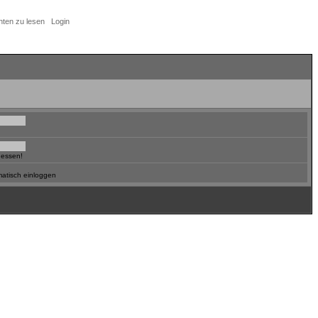
hten zu lesen
Login
gessen!
atisch einloggen