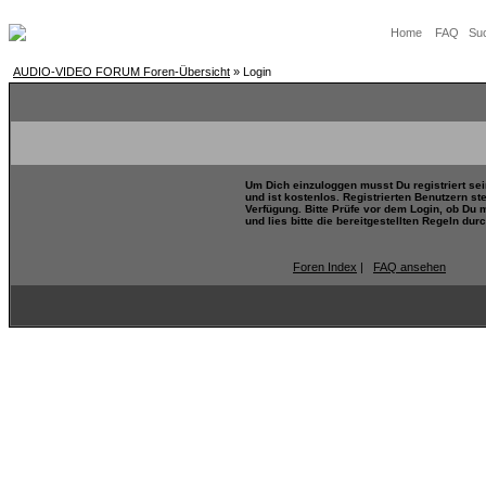
Home
FAQ
Su
AUDIO-VIDEO FORUM Foren-Übersicht
» Login
Um Dich einzuloggen musst Du registriert se
und ist kostenlos. Registrierten Benutzern s
Verfügung. Bitte Prüfe vor dem Login, ob Du 
und lies bitte die bereitgestellten Regeln durc
Foren Index
|
FAQ ansehen