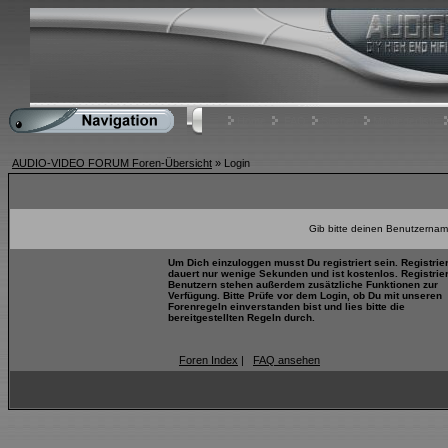
Home
FAQ
Suchen
Mitgliederliste
AUDIO-VIDEO FORUM Foren-Übersicht
» Login
Gib bitte deinen Benutzernam
Um Dich einzuloggen musst Du registriert sein. Registrie
dauert nur wenige Sekunden und ist kostenlos. Registrie
Benutzern stehen außerdem zusätzliche Funktionen zur
Verfügung. Bitte Prüfe vor dem Login, ob Du mit unseren
Forenregeln einverstanden bist und lies bitte die
bereitgestellten Regeln durch.
Foren Index
|
FAQ ansehen