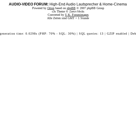
AUDIO-VIDEO FORUM:
High-End Audio Lautsprecher & Home-Cinema
Powered by
Orion
based on
phpBB
© 2007 phpBB Group
c3s Theme ©
Zarron Media
Converted by
U.K. Forumimages
Alle Zeiten sind GMT + 1 Stunde
 generation time: 0.0298s (PHP: 70% - SQL: 30%) | SQL queries: 13 | GZIP enabled | Deb