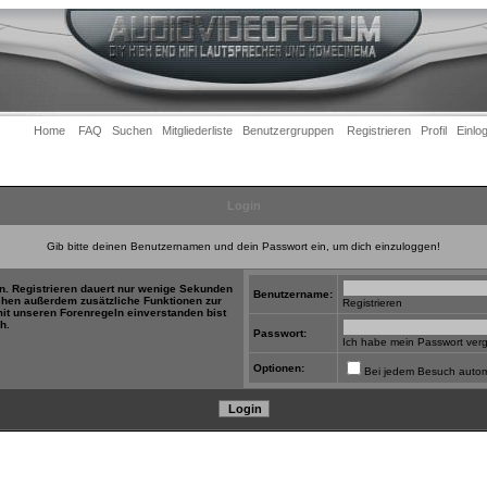
Home
FAQ
Suchen
Mitgliederliste
Benutzergruppen
Registrieren
Profil
Einlo
Login
Gib bitte deinen Benutzernamen und dein Passwort ein, um dich einzuloggen!
in. Registrieren dauert nur wenige Sekunden
Benutzername:
tehen außerdem zusätzliche Funktionen zur
Registrieren
mit unseren Forenregeln einverstanden bist
h.
Passwort:
Ich habe mein Passwort ver
Optionen:
Bei jedem Besuch autom