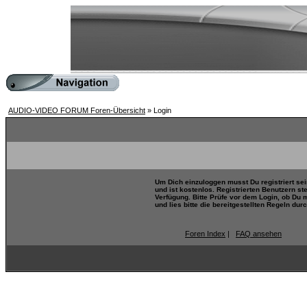
AUDIO-VIDEO FORUM Foren-Übersicht
» Login
Um Dich einzuloggen musst Du registriert se
und ist kostenlos. Registrierten Benutzern s
Verfügung. Bitte Prüfe vor dem Login, ob Du 
und lies bitte die bereitgestellten Regeln durc
Foren Index
|
FAQ ansehen