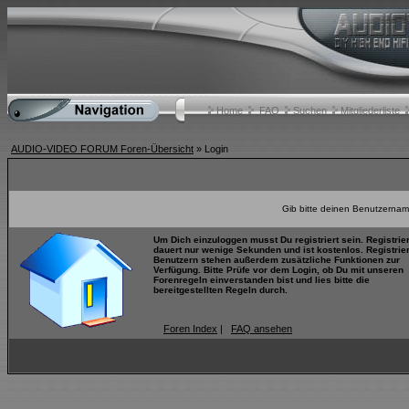
Home
FAQ
Suchen
Mitgliederliste
AUDIO-VIDEO FORUM Foren-Übersicht
» Login
Gib bitte deinen Benutzernam
Um Dich einzuloggen musst Du registriert sein. Registrie
dauert nur wenige Sekunden und ist kostenlos. Registrie
Benutzern stehen außerdem zusätzliche Funktionen zur
Verfügung. Bitte Prüfe vor dem Login, ob Du mit unseren
Forenregeln einverstanden bist und lies bitte die
bereitgestellten Regeln durch.
Foren Index
|
FAQ ansehen