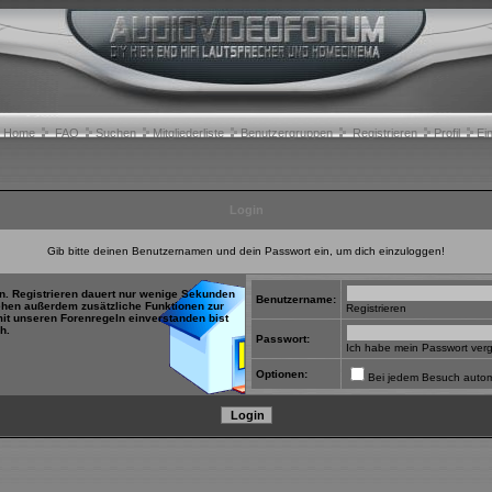
Home
FAQ
Suchen
Mitgliederliste
Benutzergruppen
Registrieren
Profil
Ei
Login
Gib bitte deinen Benutzernamen und dein Passwort ein, um dich einzuloggen!
in. Registrieren dauert nur wenige Sekunden
Benutzername:
tehen außerdem zusätzliche Funktionen zur
Registrieren
mit unseren Forenregeln einverstanden bist
h.
Passwort:
Ich habe mein Passwort ver
Optionen:
Bei jedem Besuch autom