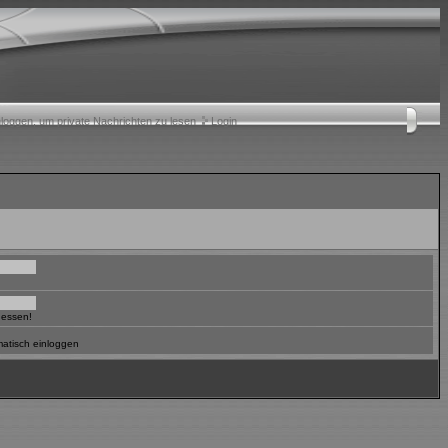
nloggen, um private Nachrichten zu lesen
Login
gessen!
atisch einloggen