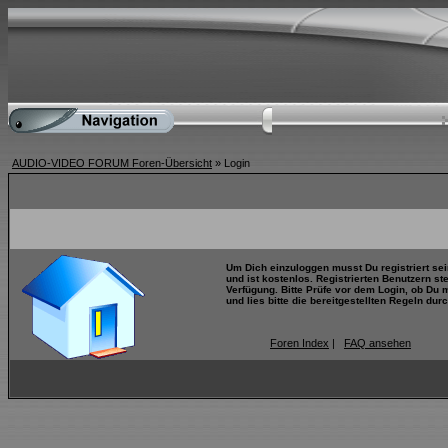
AUDIO-VIDEO FORUM Foren-Übersicht
» Login
Um Dich einzuloggen musst Du registriert se
und ist kostenlos. Registrierten Benutzern s
Verfügung. Bitte Prüfe vor dem Login, ob Du 
und lies bitte die bereitgestellten Regeln durc
Foren Index
|
FAQ ansehen