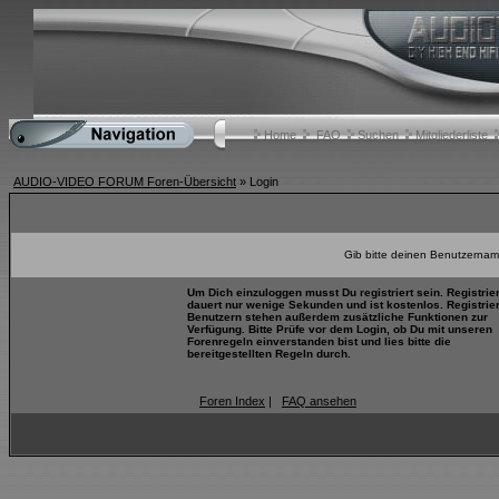
Home
FAQ
Suchen
Mitgliederliste
AUDIO-VIDEO FORUM Foren-Übersicht
» Login
Gib bitte deinen Benutzernam
Um Dich einzuloggen musst Du registriert sein. Registrie
dauert nur wenige Sekunden und ist kostenlos. Registrie
Benutzern stehen außerdem zusätzliche Funktionen zur
Verfügung. Bitte Prüfe vor dem Login, ob Du mit unseren
Forenregeln einverstanden bist und lies bitte die
bereitgestellten Regeln durch.
Foren Index
|
FAQ ansehen