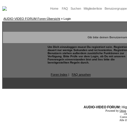
Home
FAQ
Suchen
Mitgliederliste
Benutzergruppe
AUDIO-VIDEO FORUM Foren-Übersicht
» Login
Gib bitte deinen Benutzernam
Um Dich einzuloggen musst Du registriert sein. Registrie
dauert nur wenige Sekunden und ist kostenlos. Registrie
Benutzern stehen außerdem zusätzliche Funktionen zur
Verfügung. Bitte Prüfe vor dem Login, ob Du mit unseren
Forenregeln einverstanden bist und lies bitte die
bereitgestellten Regeln durch.
Foren Index
|
FAQ ansehen
AUDIO-VIDEO FORUM:
Hig
Powered by
Orion
c3
Conve
Alle Z