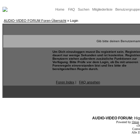
Home
FAQ
Suchen
Mitgliederliste
Benutzergruppe
AUDIO-VIDEO FORUM Foren-Übersicht
» Login
Gib bitte deinen Benutzernam
Um Dich einzuloggen musst Du registriert sein. Registrie
dauert nur wenige Sekunden und ist kostenlos. Registrie
Benutzern stehen außerdem zusätzliche Funktionen zur
Verfügung. Bitte Prüfe vor dem Login, ob Du mit unseren
Forenregeln einverstanden bist und lies bitte die
bereitgestellten Regeln durch.
Foren Index
|
FAQ ansehen
AUDIO-VIDEO FORUM:
Hig
Powered by
Orion
c3
Conve
Alle Z